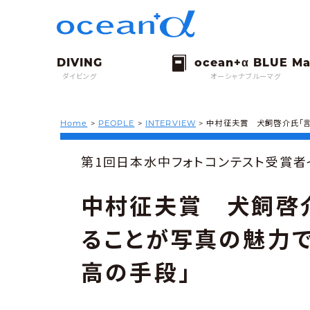
ダイビング
オーシャナブルーマグ
Home
>
PEOPLE
>
INTERVIEW
>
中村征夫賞 犬飼啓介氏「言
第1回日本水中フォトコンテスト受賞者
中村征夫賞 犬飼啓
ることが写真の魅力
高の手段」