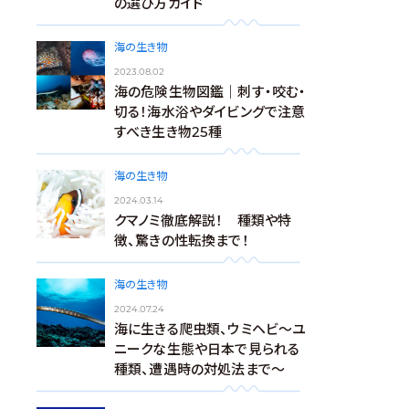
の選び方ガイド
海の生き物
2023.08.02
海の危険生物図鑑｜刺す・咬む・
切る！海水浴やダイビングで注意
すべき生き物25種
海の生き物
2024.03.14
クマノミ徹底解説！ 種類や特
徴、驚きの性転換まで！
海の生き物
2024.07.24
海に生きる爬虫類、ウミヘビ～ユ
ニークな生態や日本で見られる
種類、遭遇時の対処法まで～