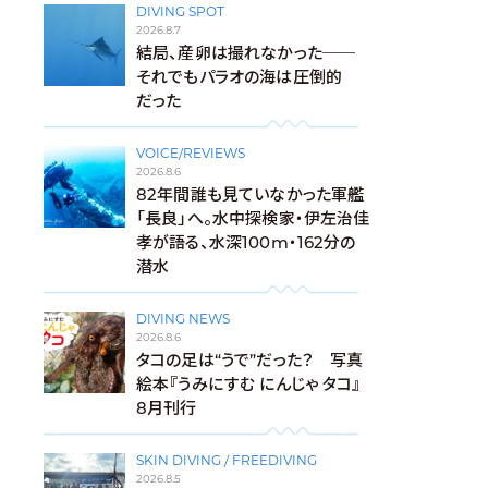
DIVING SPOT
2026.8.7
結局、産卵は撮れなかった──
それでもパラオの海は圧倒的
だった
VOICE/REVIEWS
2026.8.6
82年間誰も見ていなかった軍艦
「長良」へ。水中探検家・伊左治佳
孝が語る、水深100m・162分の
潜水
DIVING NEWS
2026.8.6
タコの足は“うで”だった？ 写真
絵本『うみにすむ にんじゃ タコ』
8月刊行
SKIN DIVING / FREEDIVING
2026.8.5