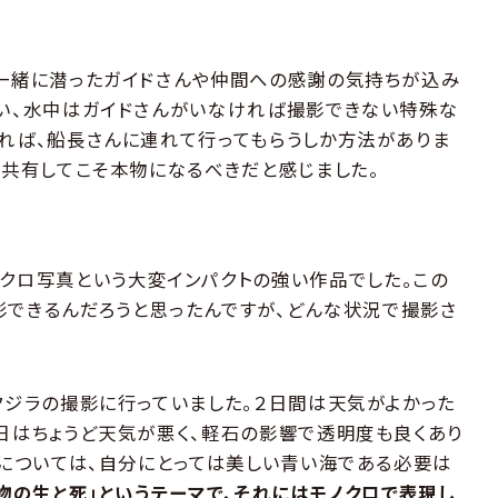
一緒に潜ったガイドさんや仲間への感謝の気持ちが込み
い、水中はガイドさんがいなければ撮影できない特殊な
れば、船長さんに連れて行ってもらうしか方法がありま
と共有してこそ本物になるべきだと感じました。
ノクロ写真という大変インパクトの強い作品でした。この
影できるんだろうと思ったんですが、どんな状況で撮影さ
クジラの撮影に行っていました。２日間は天気がよかった
日はちょうど天気が悪く、軽石の影響で透明度も良くあり
品については、自分にとっては美しい青い海である必要は
物の生と死」というテーマで、それにはモノクロで表現し