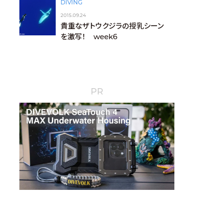
DIVING
2015.09.24
貴重なザトウクジラの授乳シーン
を激写！ week6
PR