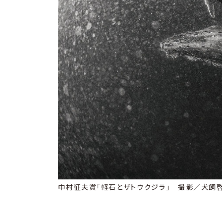
中村征夫賞「軽石とザトウクジラ」 撮影／犬飼