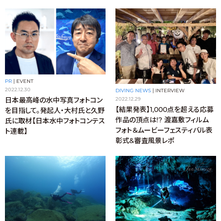
PR
|
EVENT
2022.12.30
DIVING NEWS
|
INTERVIEW
日本最高峰の水中写真フォトコン
2022.12.29
【結果発表】1,000点を超える応募
を目指して。発起人・大村氏と久野
作品の頂点は!? 渡嘉敷フィルム
氏に取材【日本水中フォトコンテス
フォト＆ムービーフェスティバル表
ト連載】
彰式&審査風景レポ