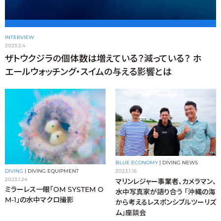
INTERVIEW
2023.2.4
ザトウクジラの個体数は増えている？減っている？ ホ
エールウォッチング・スイムの与える影響とは
BLUE ECONOMY
|
DIVING NEWS
DIVING
|
DIVING EQUIPMENT
2023.1.16
2023.1.24
マリンレジャー事業者、カメラマン、
ミラーレス一眼「OM SYSTEM O
水中写真家が語り合う 「沖縄の海
M-1」の水中マクロ撮影
から考えるレスポンシブルツーリズ
ム」座談会