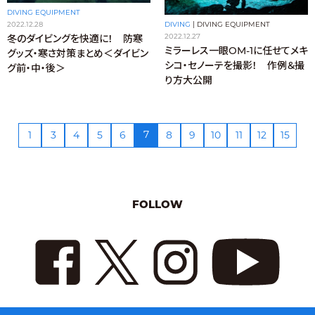
DIVING EQUIPMENT
DIVING
|
DIVING EQUIPMENT
2022.12.28
2022.12.27
冬のダイビングを快適に！ 防寒
ミラーレス一眼OM-1に任せてメキ
グッズ・寒さ対策まとめ＜ダイビン
シコ・セノーテを撮影！ 作例＆撮
グ前・中・後＞
り方大公開
7
1
3
4
5
6
8
9
10
11
12
15
FOLLOW