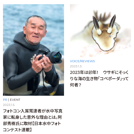
VOICE/REVIEWS
2023.1.3
2023年は卯年！ ウサギにそっく
りな海の生き物「コペポーダ」って
何者？
PR
|
EVENT
2023.1.5
フォトコン入賞常連者が水中写真
家に転身した意外な理由とは。阿
部秀樹氏に取材【日本水中フォト
コンテスト連載】