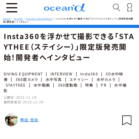
Home
>
DIVING
>
DIVING EQUIPMENT
>
Insta360を浮かせて撮影できる「STAYTHEE（ステイシー）」限定版発売開
始！開発者へインタビュー
Insta360を浮かせて撮影できる「STA
YTHEE（ステイシー）」限定版発売開
始！開発者へインタビュー
DIVING EQUIPMENT
|
INTERVIEW
|
Insta360
|
3D水中映
像
|
360度カメラ
|
水中写真
|
ステイシー
|
水中カメラ
|
STAYTHEE
|
水中動画
|
360度動画
|
特集
|
PR
|
水中撮
影
公開日：
2022.11.18
最終更新日：
2022.12.26
積田 彗加