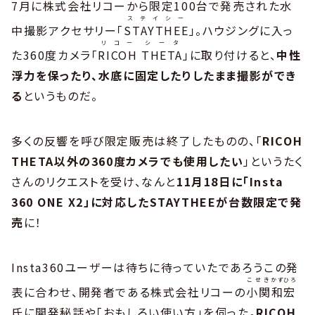
7月に株式会社リコーから限定100台で発売された水
ステイシー
中撮影アクセサリー「
STAYTHEE
」。ハウジングに入っ
リコー
シータ
た360度カメラ「
RICOH
THETA
」に取り付けると、
中性
浮力を保ったり、水底に固定したりしたまま撮影ができ
る
というものだ。
多くの反響を呼び限定販売は終了したものの、「
RICOH
THETA以外の360度カメラでも使用したい
」というたく
さんのリクエストを受け、なんと
11月18日に「Insta
360 ONE X2」に対応したSTAYTHEEが台数限定で発
売
に！
Insta360ユーザーは待ちに待っていたであろうこの発
こせき
かずひろ
表に合わせ、開発者である株式会社リコーの
小関
和宏
氏に開発秘話や「おもしろい使い方」を伺った。
RICOH