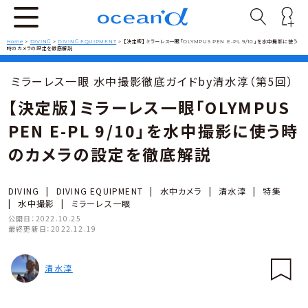
Home
>
DIVING
>
DIVING EQUIPMENT
>
【決定版】ミラーレス一眼「OLYMPUS PEN E-PL 9/10」を水中撮影に使う
時のカメラの設定を徹底解説
ミラーレス一眼 水中撮影徹底ガイドby清水淳（第5回）
【決定版】ミラーレス一眼「OLYMPUS
PEN E-PL 9/10」を水中撮影に使う時
のカメラの設定を徹底解説
DIVING
|
DIVING EQUIPMENT
|
水中カメラ
|
清水淳
|
特集
|
水中撮影
|
ミラーレス一眼
公開日：
2022.10.25
最終更新日：
2022.12.19
清水淳