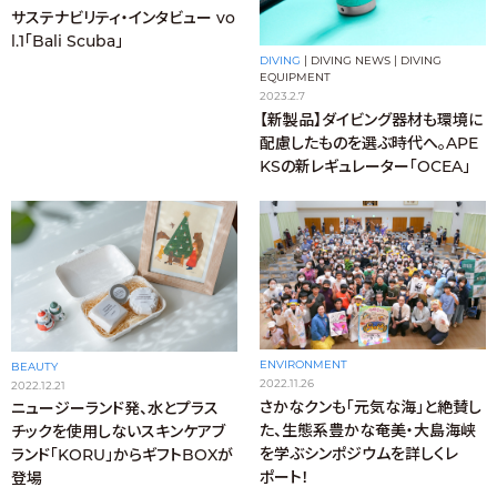
サステナビリティ・インタビュー vo
l.1「Bali Scuba」
DIVING
|
DIVING NEWS
|
DIVING
EQUIPMENT
2023.2.7
【新製品】ダイビング器材も環境に
配慮したものを選ぶ時代へ。APE
KSの新レギュレーター「OCEA」
ENVIRONMENT
BEAUTY
2022.11.26
2022.12.21
さかなクンも「元気な海」と絶賛し
ニュージーランド発、水とプラス
た、生態系豊かな奄美・大島海峡
チックを使用しないスキンケアブ
を学ぶシンポジウムを詳しくレ
ランド「KORU」からギフトBOXが
ポート！
登場