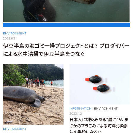
ENVIRONMENT
2025.6.9
伊豆半島の海ゴミ一掃プロジェクトとは？ プロダイバー
による水中清掃で伊豆半島をつなぐ
INFORMATION
|
ENVIRONMENT
2023.4.2
日本人に馴染みある“醤油”が、ま
さかのプラごみによる海洋汚染解
ENVIRONMENT
決の手段になる!?