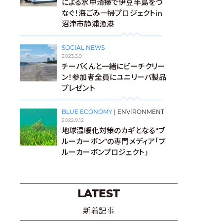
による水中清掃で伊豆半島をつ
なぐ！海ごみ一掃プロジェクトin
沼津市静浦漁港
SOCIAL NEWS
2023.3.9
チーバくんと一緒にビーチクリー
ン！参加者全員にユニリーバ製品
プレゼント
BLUE ECONOMY
|
ENVIRONMENT
2022.9.12
地球温暖化対策のカギとなる“ブ
ルーカーボン”の専門メディア「ブ
ルーカーボンプロジェクト」
LATEST
新着記事