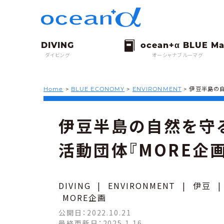
ダイビング
オーシャナブルーマグ
Home
>
BLUE ECONOMY
>
ENVIRONMENT
>
伊豆半島の自
伊豆半島の自然を守
活動団体『MORE企
DIVING
|
ENVIRONMENT
|
伊豆
MORE企画
公開日：
2022.10.21
最終更新日：
2025.1.16