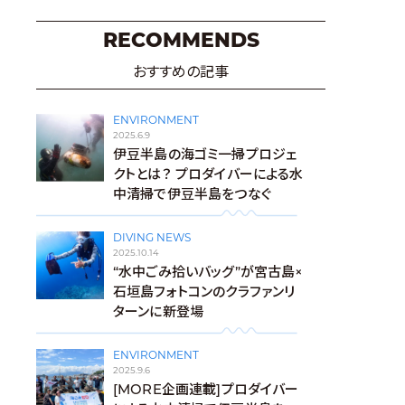
RECOMMENDS
おすすめの記事
ENVIRONMENT
2025.6.9
伊豆半島の海ゴミ一掃プロジェ
クトとは？ プロダイバーによる水
中清掃で伊豆半島をつなぐ
DIVING NEWS
2025.10.14
“水中ごみ拾いバッグ”が宮古島×
石垣島フォトコンのクラファンリ
ターンに新登場
ENVIRONMENT
2025.9.6
[MORE企画連載]プロダイバー