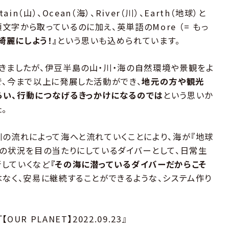
n（山）、Ocean（海）、River（川）、Earth（地球）と
字から取っているのに加え、英単語のMore （= もっ
綺麗にしよう！』
という思いも込められています。
きましたが、伊豆半島の山・川・海の自然環境や景観をよ
で、今まで以上に発展した活動ができ、
地元の方や観光
らい、行動につなげるきっかけになるのでは
という思いか
。
川の流れによって海へと流れていくことにより、海が『地球
その状況を目の当たりにしているダイバーとして、日常生
していくなど
『その海に潜っているダイバーだからこそ
なく、安易に継続することができるような、システム作り
 PLANET】2022.09.23』