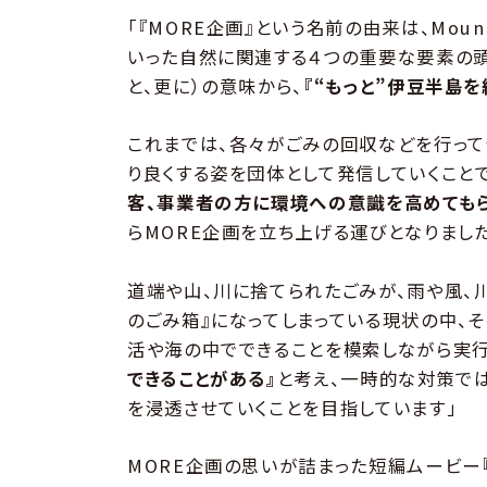
「『MORE企画』という名前の由来は、Mountai
いった自然に関連する４つの重要な要素の頭文
と、更に）の意味から、
『“もっと”伊豆半島を
これまでは、各々がごみの回収などを行って
り良くする姿を団体として発信していくこと
客、事業者の方に環境への意識を高めても
らMORE企画を立ち上げる運びとなりました
道端や山、川に捨てられたごみが、雨や風、
のごみ箱』になってしまっている現状の中、
活や海の中でできることを模索しながら実行
できることがある』
と考え、一時的な対策では
を浸透させていくことを目指しています」
MORE企画の思いが詰まった短編ムービー『【OUR