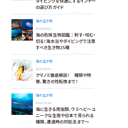
ダイビングを快適にするインナー
の選び方ガイド
海の生き物
2023.08.02
海の危険生物図鑑｜刺す・咬む・
切る！海水浴やダイビングで注意
すべき生き物25種
海の生き物
2024.03.14
クマノミ徹底解説！ 種類や特
徴、驚きの性転換まで！
海の生き物
2024.07.24
海に生きる爬虫類、ウミヘビ～ユ
ニークな生態や日本で見られる
種類、遭遇時の対処法まで～