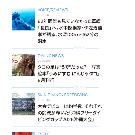
VOICE/REVIEWS
2026.8.6
82年間誰も見ていなかった軍艦
「長良」へ。水中探検家・伊左治佳
孝が語る、水深100m・162分の
潜水
DIVING NEWS
2026.8.6
タコの足は“うで”だった？ 写真
絵本『うみにすむ にんじゃ タコ』
8月刊行
SKIN DIVING / FREEDIVING
2026.8.5
大会デビューは約半数。それぞれ
の挑戦が輝いた「沖縄フリーダイ
ビングカップ2026沖縄大会」
EVENT