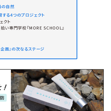
島の自然
開する4つのプロジェクト
ェクト
拾い専門学校『MORE SCHOOL』
E企画』の次なるステージ