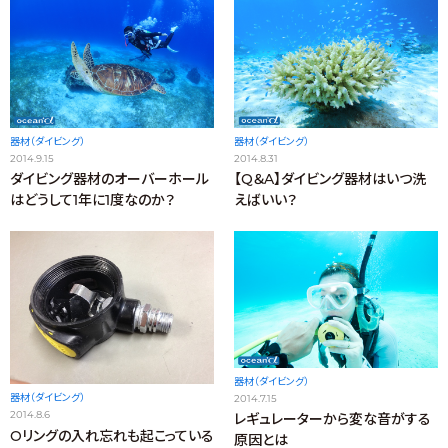
器材（ダイビング）
器材（ダイビング）
2014.9.15
2014.8.31
ダイビング器材のオーバーホール
【Q＆A】ダイビング器材はいつ洗
はどうして1年に1度なのか？
えばいい？
器材（ダイビング）
器材（ダイビング）
2014.7.15
2014.8.6
レギュレーターから変な音がする
Oリングの入れ忘れも起こっている
原因とは