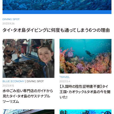
DIVING SPOT
2023.9.26
タイ・タオ島ダイビングに何度も通ってしまう６つの理由
TRAVEL
BLUE ECONOMY
|
DIVING SPOT
2022.5.4
2023.9.15
【入国時の陰性証明書不要】タイ
水中ごみ拾い専門店のガイドから
王国・カオラック&タオ島の今を聞
見たタイ・タオ島のサステナブル
いた！
ツーリズム