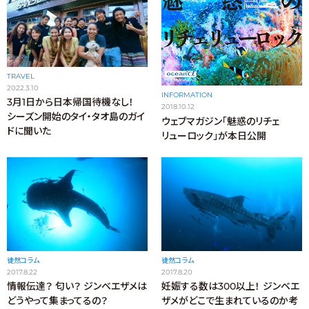
TRAVEL
2022.3.10
INFORMATION
3月1日から日本帰国待機なし！
2018.10.12
シーズン開始のタイ・タオ島のガイ
ウェブマガジン「魅惑のリチェ
ドに聞いた
リューロック」が本日公開
徒然コラム
徒然コラム
2017.8.22
2017.8.20
情報伝達？ 匂い？ ジンベエザメは
妊娠する数は300以上！ ジンベエ
どうやって集まってるの？
ザメがどこで生まれているのか考