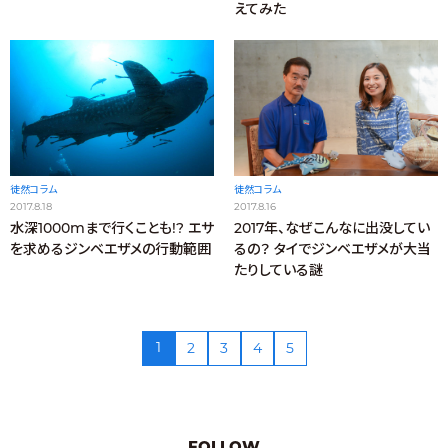
えてみた
徒然コラム
徒然コラム
2017.8.18
2017.8.16
水深1000mまで行くことも!? エサ
2017年、なぜこんなに出没してい
を求めるジンベエザメの行動範囲
るの？ タイでジンベエザメが大当
たりしている謎
1
2
3
4
5
FOLLOW