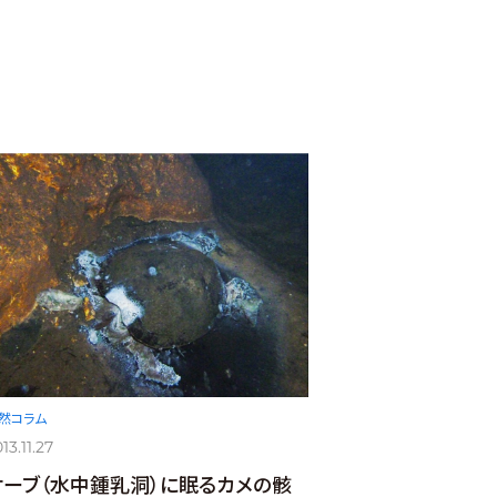
然コラム
13.11.27
ケーブ（水中鍾乳洞）に眠るカメの骸