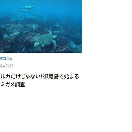
然コラム
14.11.13
イルカだけじゃない！御蔵島で始まる
ウミガメ調査