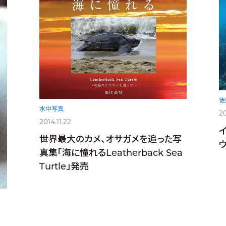
徒
水中写真
20
2014.11.22
世界最大のカメ、オサガメを追った写
真集「海に憧れるLeatherback Sea
Turtle」発売