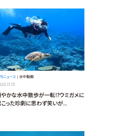
内ニュース
|
水中動画
20.11.13
穏やかな水中散歩が一転⁉ウミガメに
起こった珍劇に思わず笑いが…