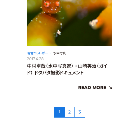
現地からレポート
|
水中写真
2017.4.28
中村卓哉（水中写真家） ×山崎英治（ガイ
ド） ドタバタ撮影ドキュメント
READ MORE
1
2
3