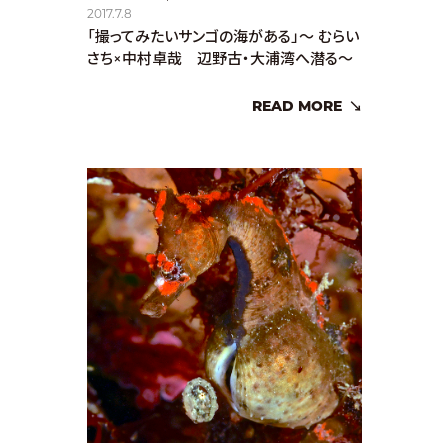
2017.7.8
「撮ってみたいサンゴの海がある」〜 むらい
さち×中村卓哉 辺野古・大浦湾へ潜る〜
READ MORE