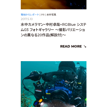
現地からレポート
|
PR
|
水中写真
2017.5.10
水中カメラマン・中村卓哉×RGBlue システ
ム03 フォトギャラリー ～撮影バリエーショ
ンの異なる20作品(解説付)～
READ MORE