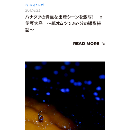
行ってきたレポ
2017.6.23
ハナタツの貴重な出産シーンを激写！ in
伊豆大島 ～紙オムツで267分の撮影秘
話～
READ MORE