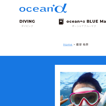
ダイビング
オーシャナブルーマグ
Home
> 座安 佑奈