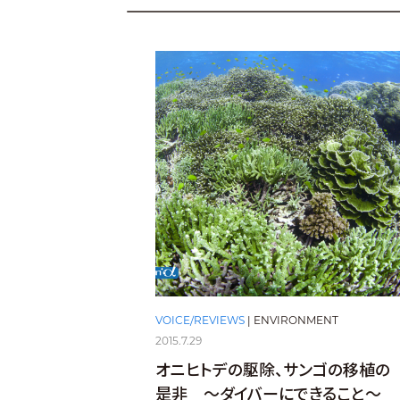
VOICE/REVIEWS
|
ENVIRONMENT
2015.7.29
オニヒトデの駆除、サンゴの移植の
是非 ～ダイバーにできること～