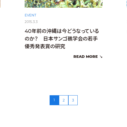
EVENT
2015.3.3
40年前の沖縄は今どうなっている
のか？ 日本サンゴ礁学会の若手
優秀発表賞の研究
READ MORE
1
2
3