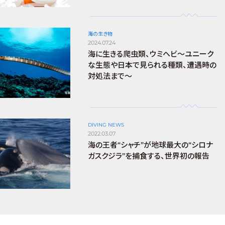
海の生き物
2024.07.24
海に生きる爬虫類、ウミヘビ～ユニーク
な生態や日本で見られる種類、遭遇時の
対処法まで～
DIVING NEWS
2022.03.07
海の王者“シャチ”が地球最大の“シロナ
ガスクジラ”を捕食する、世界初の報告