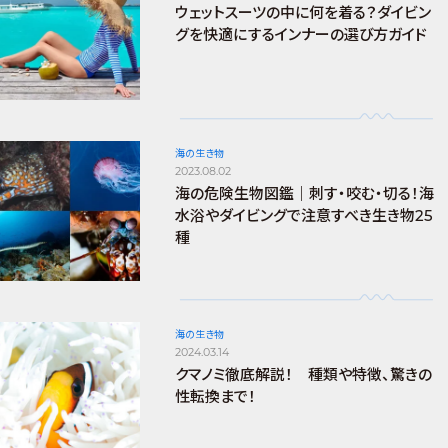
ウェットスーツの中に何を着る？ダイビン
グを快適にするインナーの選び方ガイド
海の生き物
2023.08.02
海の危険生物図鑑｜刺す・咬む・切る！海
水浴やダイビングで注意すべき生き物25
種
海の生き物
2024.03.14
クマノミ徹底解説！ 種類や特徴、驚きの
性転換まで！