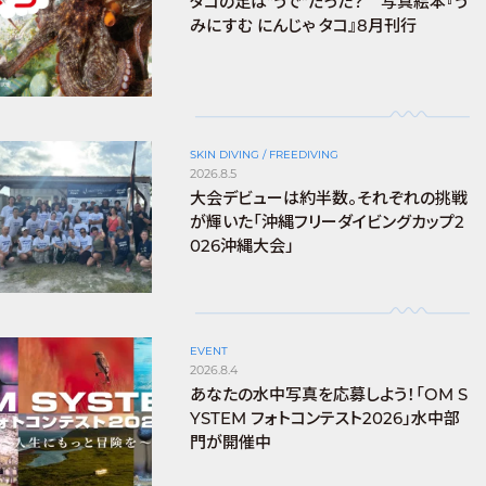
タコの足は“うで”だった？ 写真絵本『う
みにすむ にんじゃ タコ』8月刊行
SKIN DIVING / FREEDIVING
2026.8.5
大会デビューは約半数。それぞれの挑戦
が輝いた「沖縄フリーダイビングカップ2
026沖縄大会」
EVENT
2026.8.4
あなたの水中写真を応募しよう！「OM S
YSTEM フォトコンテスト2026」水中部
門が開催中