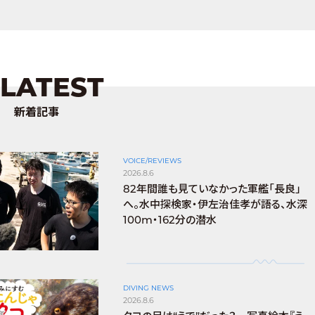
LATEST
新着記事
VOICE/REVIEWS
2026.8.6
82年間誰も見ていなかった軍艦「長良」
へ。水中探検家・伊左治佳孝が語る、水深
100m・162分の潜水
DIVING NEWS
2026.8.6