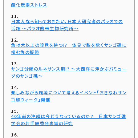
酸化炭素ストレス
日本人なら知っておきたい、日本人研究者のパラオでの
活躍 ～パラオ熱帯生物研究所～
魚は犬以上の嗅覚を持つ!? 体臭で敵を欺くサンゴ礁に
棲む魚の擬態
サンゴ分類のルネサンス期!? ～大西洋に浮かぶバミュー
ダのサンゴ礁～
楽しみながら環境について考えるイベント「おきなわサン
ゴ礁ウィーク」開催
40年前の沖縄は今どうなっているのか？ 日本サンゴ礁
学会の若手優秀発表賞の研究