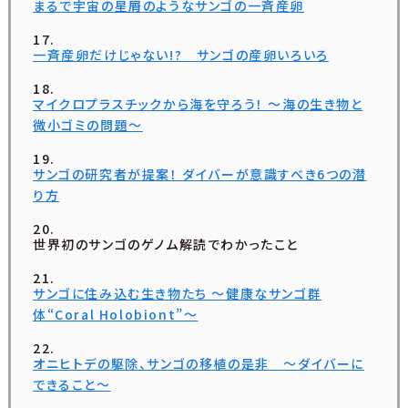
まるで宇宙の星屑のようなサンゴの一斉産卵
一斉産卵だけじゃない!? サンゴの産卵いろいろ
マイクロプラスチックから海を守ろう！ ～海の生き物と
微小ゴミの問題～
サンゴの研究者が提案！ ダイバーが意識すべき6つの潜
り方
世界初のサンゴのゲノム解読でわかったこと
サンゴに住み込む生き物たち ～健康なサンゴ群
体“Coral Holobiont”～
オニヒトデの駆除、サンゴの移植の是非 ～ダイバーに
できること～