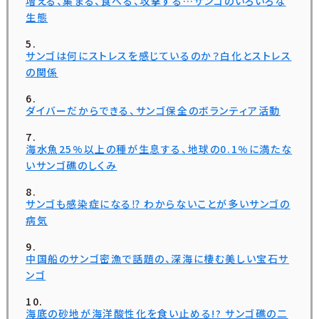
増える、集まる、食べる、攻撃する…サンゴのいろいろな
生態
サンゴは何にストレスを感じているのか？白化とストレス
の関係
ダイバーだからできる、サンゴ保全のボランティア活動
海水魚25%以上の種が生息する、地球の0.1%に満たな
いサンゴ礁のしくみ
サンゴも感染症になる⁉ わからないことが多いサンゴの
病気
中国船のサンゴ密漁で話題の、深海に棲む美しい宝石サ
ンゴ
海底の砂地が海洋酸性化を食い止める!? サンゴ礁の二