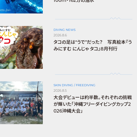
100m・162分の潜水
DIVING NEWS
2026.8.6
タコの足は“うで”だった？ 写真絵本『う
みにすむ にんじゃ タコ』8月刊行
SKIN DIVING / FREEDIVING
2026.8.5
大会デビューは約半数。それぞれの挑戦
が輝いた「沖縄フリーダイビングカップ2
026沖縄大会」