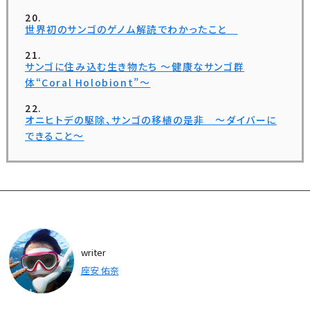
世界初のサンゴのゲノム解読でわかったこと
サンゴに住み込む生き物たち ～健康なサンゴ群
体“Coral Holobiont”～
オニヒトデの駆除、サンゴの移植の是非 ～ダイバーに
できること～
writer
座安 佑奈