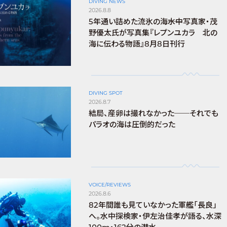
DIVING NEWS
2026.8.8
5年通い詰めた流氷の海――水中写真家・茂
野優太氏が写真集『レプンユカラ 北の
海に伝わる物語』8月8日刊行
DIVING SPOT
2026.8.7
結局、産卵は撮れなかった──それでも
パラオの海は圧倒的だった
VOICE/REVIEWS
2026.8.6
82年間誰も見ていなかった軍艦「長良」
へ。水中探検家・伊左治佳孝が語る、水深