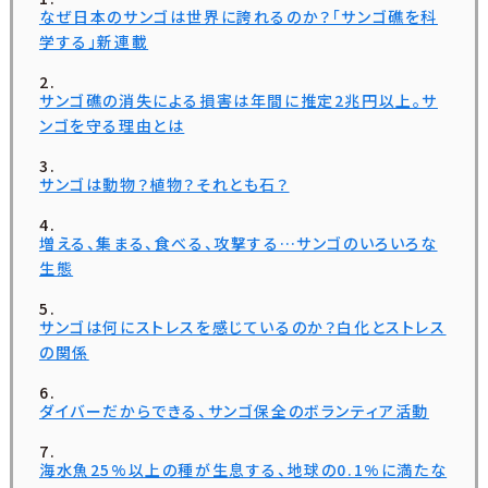
なぜ日本のサンゴは世界に誇れるのか？「サンゴ礁を科
学する」新連載
サンゴ礁の消失による損害は年間に推定2兆円以上。サ
ンゴを守る理由とは
サンゴは動物？植物？それとも石？
増える、集まる、食べる、攻撃する…サンゴのいろいろな
生態
サンゴは何にストレスを感じているのか？白化とストレス
の関係
ダイバーだからできる、サンゴ保全のボランティア活動
海水魚25%以上の種が生息する、地球の0.1%に満たな