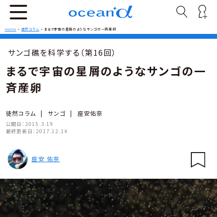
Home
>
徒然コラム
>
まるで宇宙の星屑のようなサンゴの一斉産卵
サンゴ礁を科学する（第16回）
まるで宇宙の星屑のようなサンゴの一
斉産卵
徒然コラム
|
サンゴ
|
座安佑奈
公開日：
2015.3.19
最終更新日：
2017.12.14
座安 佑奈