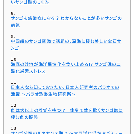
いサンゴ礁のしくみ
サンゴも感染症になる⁉ わからないことが多いサンゴの
病気
中国船のサンゴ密漁で話題の、深海に棲む美しい宝石サ
ンゴ
海底の砂地が海洋酸性化を食い止める!? サンゴ礁の二
酸化炭素ストレス
日本人なら知っておきたい、日本人研究者のパラオでの
活躍 ～パラオ熱帯生物研究所～
魚は犬以上の嗅覚を持つ!? 体臭で敵を欺くサンゴ礁に
棲む魚の擬態
サンゴ分類のルネサンス期!? ～大西洋に浮かぶバミュー