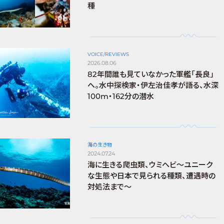
種
VOICE/REVIEWS
2026.08.06
82年間誰も見ていなかった軍艦「長良」
へ。水中探検家・伊左治佳孝が語る、水深
100m・162分の潜水
海の生き物
2024.07.24
海に生きる爬虫類、ウミヘビ～ユニーク
な生態や日本で見られる種類、遭遇時の
対処法まで～