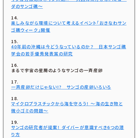
ダのサンゴ礁～
楽しみながら環境について考えるイベント「おきなわサン
ゴ礁ウィーク」開催
40年前の沖縄は今どうなっているのか？ 日本サンゴ礁
学会の若手優秀発表賞の研究
まるで宇宙の星屑のようなサンゴの一斉産卵
一斉産卵だけじゃない!? サンゴの産卵いろいろ
マイクロプラスチックから海を守ろう！ ～海の生き物と
微小ゴミの問題～
サンゴの研究者が提案！ ダイバーが意識すべき6つの潜
り方