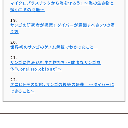
マイクロプラスチックから海を守ろう！ ～海の生き物と
微小ゴミの問題～
サンゴの研究者が提案！ ダイバーが意識すべき6つの潜
り方
世界初のサンゴのゲノム解読でわかったこと
サンゴに住み込む生き物たち ～健康なサンゴ群
体“Coral Holobiont”～
オニヒトデの駆除、サンゴの移植の是非 ～ダイバーに
できること～