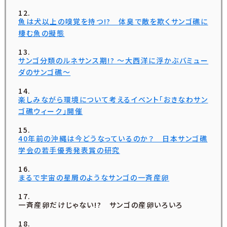
魚は犬以上の嗅覚を持つ!? 体臭で敵を欺くサンゴ礁に
棲む魚の擬態
サンゴ分類のルネサンス期!? ～大西洋に浮かぶバミュー
ダのサンゴ礁～
楽しみながら環境について考えるイベント「おきなわサン
ゴ礁ウィーク」開催
40年前の沖縄は今どうなっているのか？ 日本サンゴ礁
学会の若手優秀発表賞の研究
まるで宇宙の星屑のようなサンゴの一斉産卵
一斉産卵だけじゃない!? サンゴの産卵いろいろ