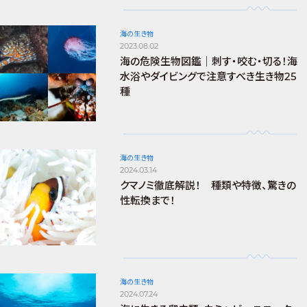
海の生き物
2023.08.02
海の危険生物図鑑｜刺す・咬む・切る！海
水浴やダイビングで注意すべき生き物25
種
海の生き物
2024.03.14
クマノミ徹底解説！ 種類や特徴、驚きの
性転換まで！
海の生き物
2024.07.24