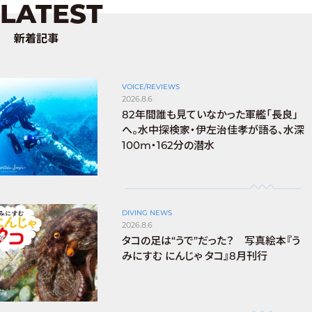
LATEST
新着記事
VOICE/REVIEWS
2026.8.6
82年間誰も見ていなかった軍艦「長良」
へ。水中探検家・伊左治佳孝が語る、水深
100m・162分の潜水
DIVING NEWS
2026.8.6
タコの足は“うで”だった？ 写真絵本『う
みにすむ にんじゃ タコ』8月刊行