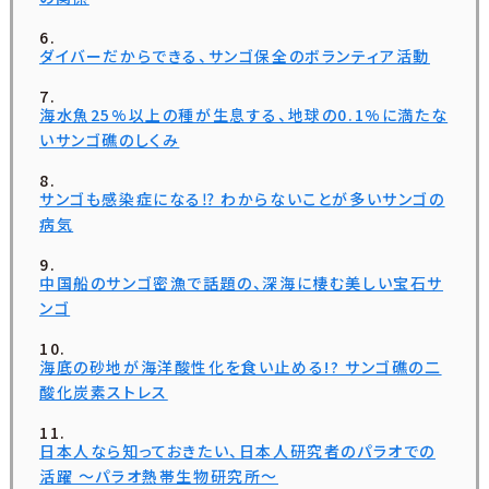
ダイバーだからできる、サンゴ保全のボランティア活動
海水魚25%以上の種が生息する、地球の0.1%に満たな
いサンゴ礁のしくみ
サンゴも感染症になる⁉ わからないことが多いサンゴの
病気
中国船のサンゴ密漁で話題の、深海に棲む美しい宝石サ
ンゴ
海底の砂地が海洋酸性化を食い止める!? サンゴ礁の二
酸化炭素ストレス
日本人なら知っておきたい、日本人研究者のパラオでの
活躍 ～パラオ熱帯生物研究所～