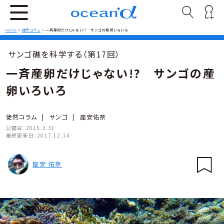
Home
>
徒然コラム
>
一斉産卵だけじゃない!? サンゴの産卵いろいろ
サンゴ礁を科学する（第17回）
一斉産卵だけじゃない!? サンゴの産
卵いろいろ
徒然コラム
|
サンゴ
|
座安佑奈
公開日：
2015.3.31
最終更新日：
2017.12.14
座安 佑奈