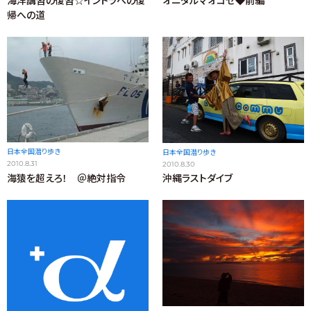
海洋講習の復習☆イントラへの復
オニダルマオコゼ◆前編
帰への道
日本全国潜り歩き
日本全国潜り歩き
2010.8.31
2010.8.30
海猿を超えろ！ ＠絶対指令
沖縄ラストダイブ