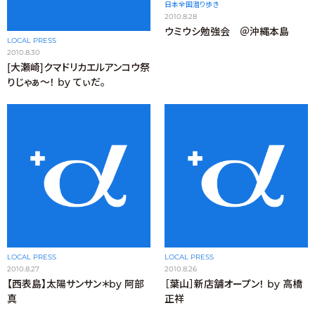
日本全国潜り歩き
2010.8.28
ウミウシ勉強会 ＠沖縄本島
LOCAL PRESS
2010.8.30
[大瀬崎]クマドリカエルアンコウ祭
りじゃぁ〜！ by てぃだ。
LOCAL PRESS
LOCAL PRESS
2010.8.27
2010.8.26
【西表島】太陽サンサン＊by 阿部
［葉山］新店舗オープン！ by 高橋
真
正祥