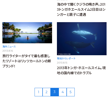
海の中で聞くクジラの鳴き声。201
3トンガホエールスイム2日目はシ
ンガーと親子に遭遇
海外ニュース
2013.8.16
旅行ライターがタイで最も感激し
現地からレポート
たリゾートはリッツカールトンの新
2013.8.15
ブランド！
2013年トンガ・ホエールスイム。現
地の国内線でのトラブル
3
1
2
4
5