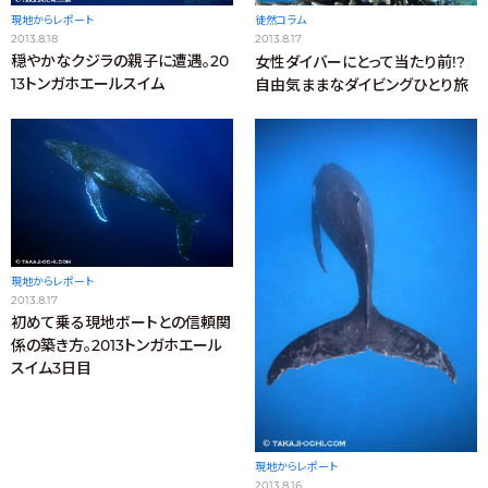
現地からレポート
徒然コラム
2013.8.18
2013.8.17
穏やかなクジラの親子に遭遇。20
女性ダイバーにとって当たり前!?
13トンガホエールスイム
自由気ままなダイビングひとり旅
現地からレポート
2013.8.17
初めて乗る現地ボートとの信頼関
係の築き方。2013トンガホエール
スイム3日目
現地からレポート
2013.8.16