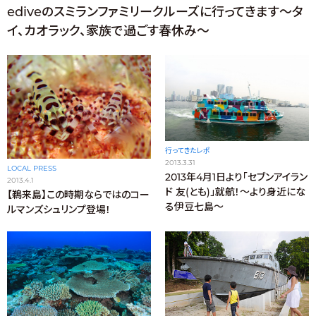
ediveのスミランファミリークルーズに行ってきます～タ
イ、カオラック、家族で過ごす春休み～
行ってきたレポ
2013.3.31
LOCAL PRESS
2013年4月1日より「セブンアイラン
2013.4.1
ド 友(とも)」就航！～より身近にな
【鵜来島】この時期ならではのコー
る伊豆七島～
ルマンズシュリンプ登場！