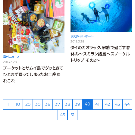
現地からレポート
2013.3.28
タイのカオラック、家族で過ごす春
休み～スミラン諸島へスノーケル
海外ニュース
トリップ その2～
2013.3.28
プーケットとサムイ島でグッときて
ひとまず買ってしまったお土産あ
れこれ
40
1
10
20
30
36
37
38
39
41
42
43
44
45
51