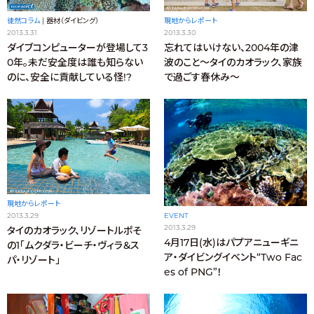
徒然コラム
|
器材（ダイビング）
現地からレポート
2013.3.31
2013.3.30
ダイブコンピューターが登場して3
忘れてはいけない、2004年の津
0年。未だ安全度は誰も知らない
波のこと～タイのカオラック、家族
のに、安全に貢献している怪!?
で過ごす春休み～
現地からレポート
2013.3.29
EVENT
2013.3.29
タイのカオラック、リゾートルポそ
4月17日(水)はパプアニューギニ
の1「ムクダラ・ビーチ・ヴィラ＆ス
ア・ダイビングイベント“Two Fac
パ・リゾート」
es of PNG”！