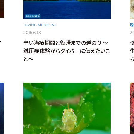
DIVING MEDICINE
現
2015.6.18
20
・
辛い治療期間と復帰までの道のり ～
減圧症体験からダイバーに伝えたいこ
と～