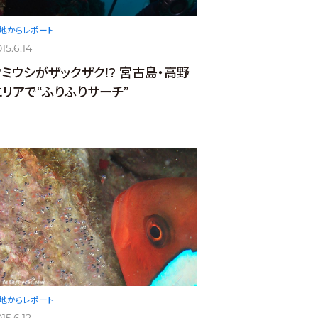
地からレポート
15.6.14
ウミウシがザックザク!? 宮古島・高野
エリアで“ふりふりサーチ”
地からレポート