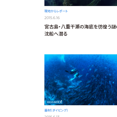
現地からレポート
2015.6.16
宮古島・八重干瀬の海底を彷徨う謎
沈船へ潜る
器材（ダイビング）
2015.6.13