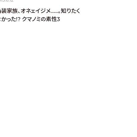
15.6.12
偽装家族、オネェイジメ……。知りたく
かった!? クマノミの素性3