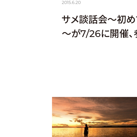
2015.6.20
サメ談話会～初め
～が7/26に開催