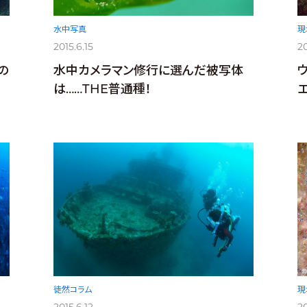
水中写真
現
2015.6.15
20
水中カメラマン修行に選んだ被写体
の
は……THE普通種！
徒然コラム
現
2015.6.12