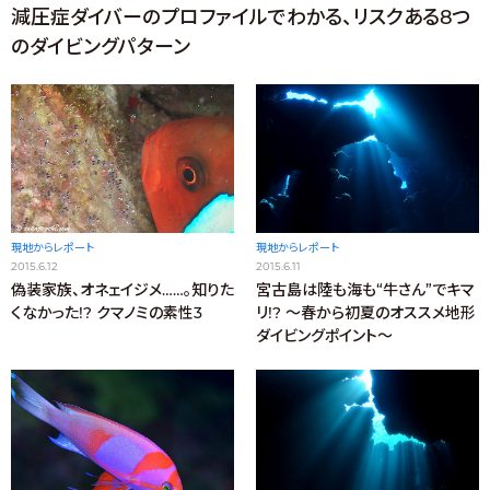
減圧症ダイバーのプロファイルでわかる、リスクある8つ
のダイビングパターン
現地からレポート
現地からレポート
2015.6.11
2015.6.12
宮古島は陸も海も“牛さん”でキマ
偽装家族、オネェイジメ……。知りた
リ!? ～春から初夏のオススメ地形
くなかった!? クマノミの素性3
ダイビングポイント～