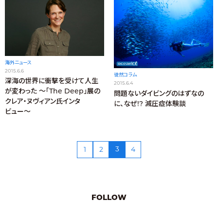
海外ニュース
2015.6.6
徒然コラム
深海の世界に衝撃を受けて人生
2015.6.4
が変わった 〜「The Deep」展の
問題ないダイビングのはずなの
クレア・ヌヴィアン氏インタ
に、なぜ!? 減圧症体験談
ビュー〜
3
1
2
4
FOLLOW