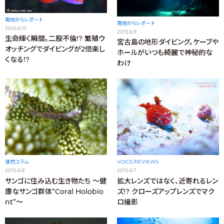
現地からレポート
現地からレポート
2015.6.10
2015.6.9
生命輝く瞬間。二股不倫!? 繁殖ウ
宮古島の地形ダイビング。ケーブや
オッチングでダイビングが2倍楽し
ホールがいつも綺麗で神秘的な
くなる!?
わけ
VOICE/REVIEWS
徒然コラム
2015.6.7
2015.6.8
拡大レンズではなく、近寄れるレン
サンゴに住み込む生き物たち ～健
ズ!? クローズアップレンズでマク
康なサンゴ群体“Coral Holobio
ロ撮影
nt”～