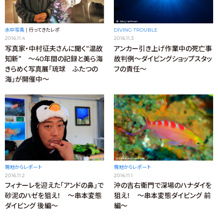
水中写真
|
行ってきたレポ
DIVING TROUBLE
2016.11.4
2016.11.3
写真家・中村征夫さんに聞く“温故
アンカー引き上げ作業中の死亡事
知新” ～40年間の記録と美ら海
故判例～ダイビングショップスタッ
きらめく写真展「琉球 ふたつの
フの責任～
海」が開催中～
現地からレポート
現地からレポート
2016.11.2
2016.11.1
フィナーレを迎えた「アンドの鼻」で
沖の吉右衛門で深場のハナダイを
砂泥のハゼを狙え！ ～串本変態
狙え！ ～串本変態ダイビング 前
ダイビング 後編～
編～