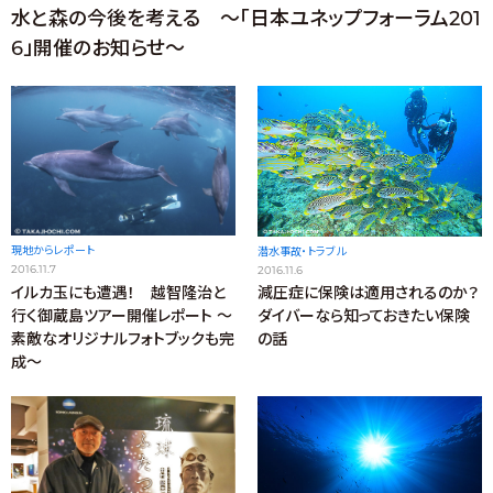
水と森の今後を考える ～「日本ユネップフォーラム201
6」開催のお知らせ～
現地からレポート
潜水事故・トラブル
2016.11.7
2016.11.6
イルカ玉にも遭遇！ 越智隆治と
減圧症に保険は適用されるのか？
行く御蔵島ツアー開催レポート ～
ダイバーなら知っておきたい保険
素敵なオリジナルフォトブックも完
の話
成～