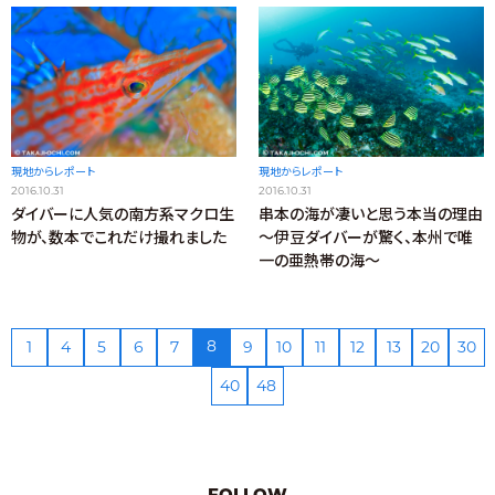
現地からレポート
現地からレポート
2016.10.31
2016.10.31
ダイバーに人気の南方系マクロ生
串本の海が凄いと思う本当の理由
物が、数本でこれだけ撮れました
～伊豆ダイバーが驚く、本州で唯
一の亜熱帯の海～
8
1
4
5
6
7
9
10
11
12
13
20
30
40
48
FOLLOW