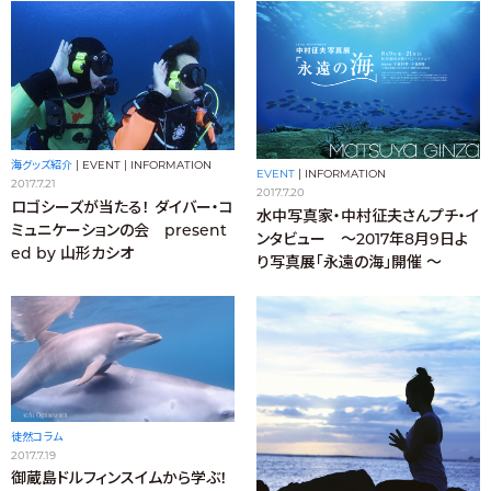
海グッズ紹介
|
EVENT
|
INFORMATION
EVENT
|
INFORMATION
2017.7.21
2017.7.20
ロゴシーズが当たる！ ダイバー・コ
水中写真家・中村征夫さんプチ・イ
ミュニケーションの会 present
ンタビュー ～2017年8月9日よ
ed by 山形カシオ
り写真展「永遠の海」開催 ～
徒然コラム
2017.7.19
御蔵島ドルフィンスイムから学ぶ！