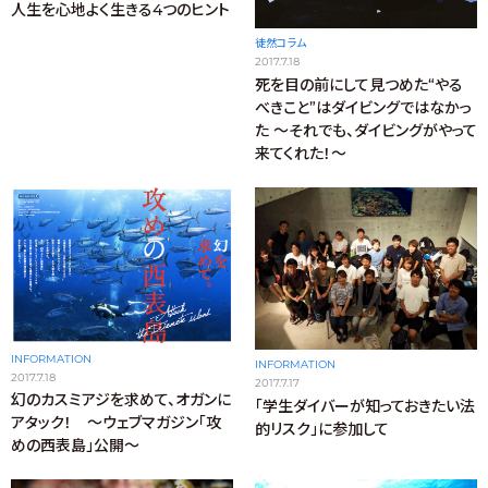
人生を心地よく生きる4つのヒント
徒然コラム
2017.7.18
死を目の前にして見つめた“やる
べきこと”はダイビングではなかっ
た ～それでも、ダイビングがやって
来てくれた！～
INFORMATION
INFORMATION
2017.7.18
2017.7.17
幻のカスミアジを求めて、オガンに
「学生ダイバーが知っておきたい法
アタック！ ～ウェブマガジン「攻
的リスク」に参加して
めの西表島」公開～