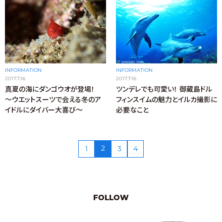
INFORMATION
INFORMATION
2017.7.16
2017.7.16
真夏の海にダンゴウオが登場！
ツンデレでも可愛い！ 御蔵島ドル
～ウエットスーツで会える冬のア
フィンスイムの魅力とイルカ撮影に
イドルにダイバー大喜び～
必要なこと
2
1
3
4
FOLLOW