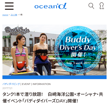
Home
>
2017年
> 7月
バディダイビング
|
EVENT
|
INFORMATION
2017.7.21
タンク1本で潜り放題！ 白崎海洋公園×オーシャナ・共
催イベント「バディダイバーズDAY」開催！