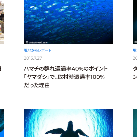
現地からレポート
現
2015.7.27
20
ハマチの群れ遭遇率40%のポイント
田
「ヤマダシ」で、取材時遭遇率100%
だった理由