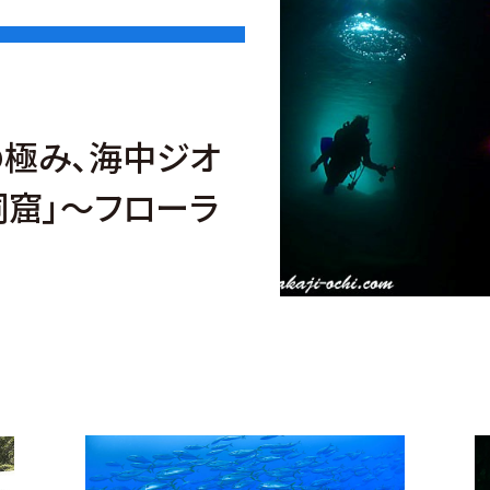
の極み、海中ジオ
洞窟」～フローラ