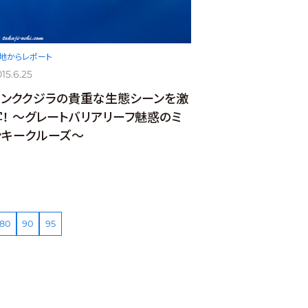
地からレポート
15.6.25
ミンククジラの貴重な生態シーンを激
写！ ～グレートバリアリーフ魅惑のミ
ンキークルーズ～
80
90
95