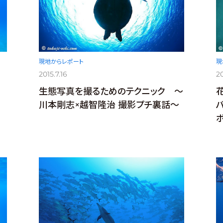
現地からレポート
現
2015.7.16
20
生態写真を撮るためのテクニック ～
川本剛志×越智隆治 撮影プチ裏話～