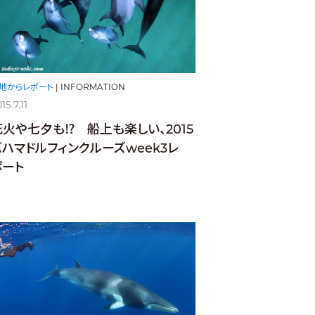
地からレポート
|
INFORMATION
15.7.11
花火や七夕も⁉ 船上も楽しい、2015
バハマドルフィンクルーズweek3レ
ポート