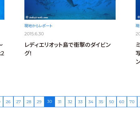
現地からレポート
現
2015.6.30
20
～
レディエリオット島で衝撃のダイビン
2
グ！
30
0
26
27
28
29
31
32
33
34
35
50
60
70