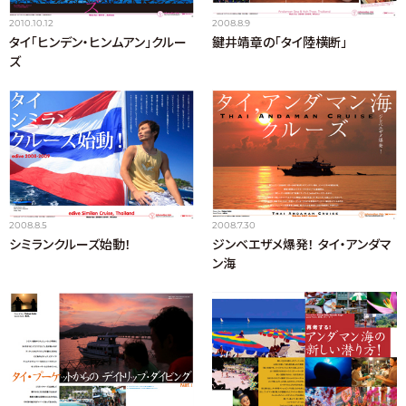
2010.10.12
2008.8.9
タイ「ヒンデン・ヒンムアン」クルー
鍵井靖章の「タイ陸横断」
ズ
2008.8.5
2008.7.30
シミランクルーズ始動！
ジンベエザメ爆発！ タイ・アンダマ
ン海