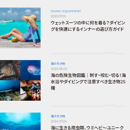
DIVING EQUIPMENT
2022.07.01
ウェットスーツの中に何を着る？ダイビン
グを快適にするインナーの選び方ガイド
海の生き物
2023.08.02
海の危険生物図鑑｜刺す・咬む・切る！海
水浴やダイビングで注意すべき生き物25
種
海の生き物
2024.07.24
海に生きる爬虫類、ウミヘビ～ユニーク