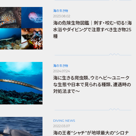
海の生き物
2023.08.02
海の危険生物図鑑｜刺す・咬む・切る！海
水浴やダイビングで注意すべき生き物25
種
海の生き物
2024.07.24
海に生きる爬虫類、ウミヘビ～ユニーク
な生態や日本で見られる種類、遭遇時の
対処法まで～
DIVING NEWS
2022.03.07
海の王者“シャチ”が地球最大の“シロナ