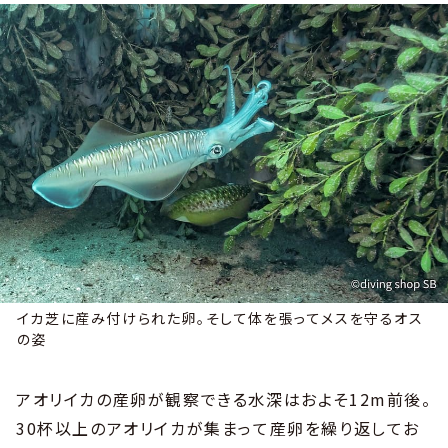
イカ芝に産み付けられた卵。そして体を張ってメスを守るオス
の姿
アオリイカの産卵が観察できる水深はおよそ12m前後。
30杯以上のアオリイカが集まって産卵を繰り返してお