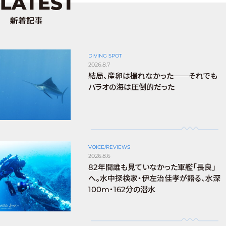
LATEST
新着記事
DIVING SPOT
2026.8.7
結局、産卵は撮れなかった──それでも
パラオの海は圧倒的だった
VOICE/REVIEWS
2026.8.6
82年間誰も見ていなかった軍艦「長良」
へ。水中探検家・伊左治佳孝が語る、水深
100m・162分の潜水