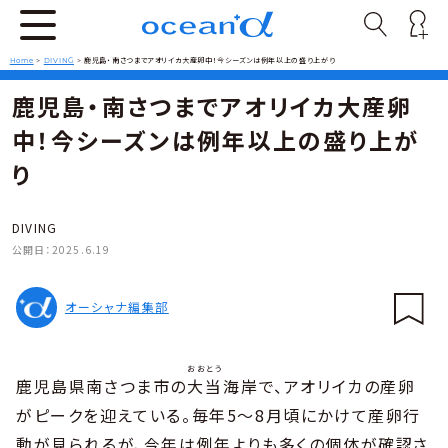
Home
>
DIVING
>
鹿児島・南さつまでアオリイカ大産卵中！今シーズンは例年以上の盛り上がり
鹿児島・南さつまでアオリイカ大産卵
中！今シーズンは例年以上の盛り上が
り
DIVING
公開日：
2025.6.19
オーシャナ編集部
おおとう
鹿児島県南さつま市の
大当
海岸で、アオリイカの産卵
がピークを迎えている。毎年5〜8月頃にかけて産卵行
動が見られるが、今年は例年よりも多くの個体が確認さ