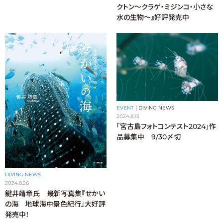
クトン～クラゲ・ミジンコ・小さな
水の生物～』好評発売中
EVENT
|
DIVING NEWS
2024.8.13
「宮古島フォトコンテスト2024」作
品募集中 9/30〆切
DIVING NEWS
2024.8.26
鍵井靖章氏 最新写真集『せかい
の海 地球海中景色紀行』大好評
発売中！