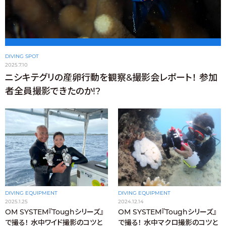
DIVING SPOT
2025.7.10
ニシキテグリの産卵行動を観察&撮影会レポート！ 参加
者全員撮影できたのか!?
DIVING EQUIPMENT
DIVING EQUIPMENT
2025.1.25
2024.12.14
OM SYSTEM『Toughシリーズ』
OM SYSTEM『Toughシリーズ』
で撮る！ 水中ワイド撮影のコツと
で撮る！ 水中マクロ撮影のコツと