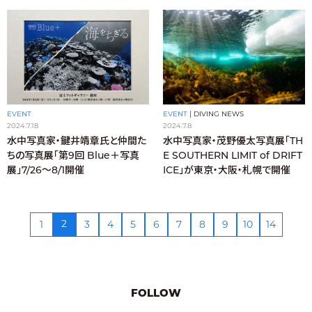
EVENT
|
DIVING NEWS
EVENT
2024.7.8
2024.7.18
水中写真家・茂野優太写真展「TH
水中写真家・鍵井靖章氏と仲間た
E SOUTHERN LIMIT of DRIFT
ちの写真展「第9回 Blue＋写真
ICE」が東京・大阪・札幌で開催
展」7/26～8/1開催
2
1
3
4
5
6
7
8
9
10
14
FOLLOW