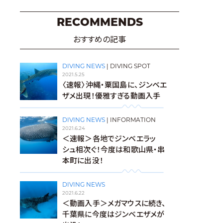
RECOMMENDS
おすすめの記事
DIVING NEWS
|
DIVING SPOT
2021.5.25
〈速報〉沖縄・粟国島に、ジンベエ
ザメ出現！優雅すぎる動画入手
DIVING NEWS
|
INFORMATION
2021.6.24
＜速報＞各地でジンベエラッ
シュ相次ぐ！今度は和歌山県・串
本町に出没！
DIVING NEWS
2021.6.22
＜動画入手＞メガマウスに続き、
千葉県に今度はジンベエザメが