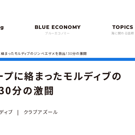
ブルーエコノミー
海に関わる話題
絡まったモルディブのジンベエザメを救出！30分の激闘
ープに絡まったモルディブの
30分の激闘
ディブ
|
クラブアズール