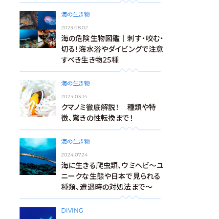
海の生き物
2023.08.02
海の危険生物図鑑｜刺す・咬む・
切る！海水浴やダイビングで注意
すべき生き物25種
海の生き物
2024.03.14
クマノミ徹底解説！ 種類や特
徴、驚きの性転換まで！
海の生き物
2024.07.24
海に生きる爬虫類、ウミヘビ～ユ
ニークな生態や日本で見られる
種類、遭遇時の対処法まで～
DIVING