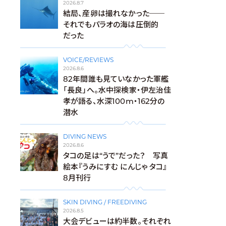
2026.8.7
結局、産卵は撮れなかった──
それでもパラオの海は圧倒的
だった
VOICE/REVIEWS
2026.8.6
82年間誰も見ていなかった軍艦
「長良」へ。水中探検家・伊左治佳
孝が語る、水深100m・162分の
潜水
DIVING NEWS
2026.8.6
タコの足は“うで”だった？ 写真
絵本『うみにすむ にんじゃ タコ』
8月刊行
SKIN DIVING / FREEDIVING
2026.8.5
大会デビューは約半数。それぞれ