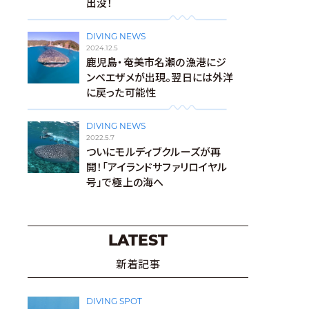
出没！
DIVING NEWS
2024.12.5
鹿児島・奄美市名瀬の漁港にジ
ンベエザメが出現。翌日には外洋
に戻った可能性
DIVING NEWS
2022.5.7
ついにモルディブクルーズが再
開！「アイランドサファリロイヤル
号」で極上の海へ
LATEST
新着記事
DIVING SPOT