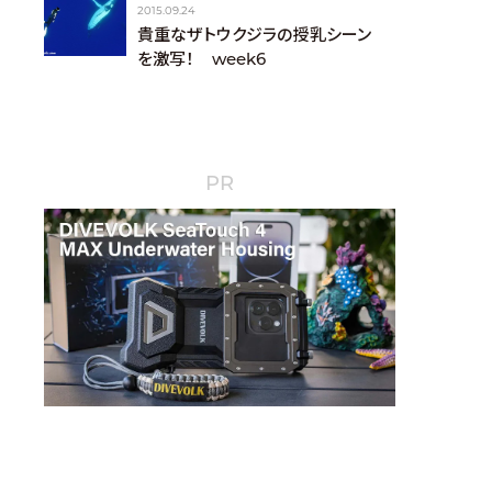
2015.09.24
貴重なザトウクジラの授乳シーン
を激写！ week6
PR