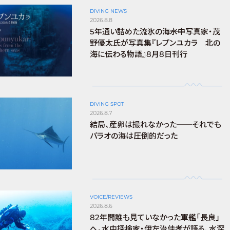
DIVING NEWS
2026.8.8
5年通い詰めた流氷の海――水中写真家・茂
野優太氏が写真集『レプンユカラ 北の
海に伝わる物語』8月8日刊行
DIVING SPOT
2026.8.7
結局、産卵は撮れなかった──それでも
パラオの海は圧倒的だった
VOICE/REVIEWS
2026.8.6
82年間誰も見ていなかった軍艦「長良」
へ。水中探検家・伊左治佳孝が語る、水深