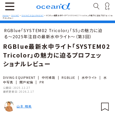
Home
>
DIVING
>
DIVING EQUIPMENT
>
RGBlue最新水中ライト「SYSTEM02 Tricolor」の魅力に迫るプロフェッショ
ナルレビュー
RGBlue「SYSTEM02 Tricolor」「S5」の魅力に迫
る〜2025年注目の最新水中ライト〜（第3回）
RGBlue最新水中ライト「SYSTEM02
Tricolor」の魅力に迫るプロフェッ
ショナルレビュー
DIVING EQUIPMENT
|
中村卓哉
|
RGBLUE
|
水中ライト
|
水
中写真
|
関戸紀倫
|
PR
公開日：
2025.12.27
最終更新日：
2026.2.17
山本 晴美