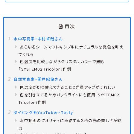
目次
水中写真家・中村卓哉さん
あらゆるシーンでフレキシブルにナチュラルな発色を叶え
てくれる
色温度を比較しながらクリスタルカラーで撮影
「SYSTEM02 Tricolor」作例
自然写真家・関戸紀倫さん
色温度が切り替えできることと光量アップがうれしい
色を引き立てるためバックライトにも使用「SYSTEM02
Tricolor」作例
ダイビング系YouTuber・Totty
水中動画のクオリティに直結する３色の光の美しさが魅
力