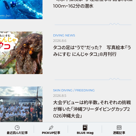
100m・162分の潜水
DIVING NEWS
2026.8.6
タコの足は“うで”だった？ 写真絵本『う
みにすむ にんじゃ タコ』8月刊行
SKIN DIVING / FREEDIVING
2026.8.5
大会デビューは約半数。それぞれの挑戦
が輝いた「沖縄フリーダイビングカップ2
026沖縄大会」
最近読んだ記事
PICKUP記事
BLUE Mag
連載記事