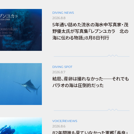
DIVING NEWS
2026.8.8
5年通い詰めた流氷の海――水中写真家・茂
野優太氏が写真集『レプンユカラ 北の
海に伝わる物語』8月8日刊行
DIVING SPOT
2026.8.7
結局、産卵は撮れなかった──それでも
パラオの海は圧倒的だった
VOICE/REVIEWS
2026.8.6
82年間誰も見ていなかった軍艦「長良」