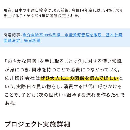
現在、日本の水産自給率は50％前後。令和14年度には、94％まで引
き上げることが令和4年に閣議決定された。
関連記事：
魚介自給率94％目標 水産資源管理を徹底 基本計画
閣議決定 | 毎日新聞
「おさかな図鑑」を手に取ることで魚に対する深い知識
が身につき、興味を持つことで消費につながっていく。
佐川印刷会社は
ぜひ大人にこの図鑑を読んでほしい
と
いう。実際日々買い物をし、消費する世代に呼びかける
ことで、子ども（次の世代）へ継承する流れを作るためで
ある。
プロジェクト実施詳細