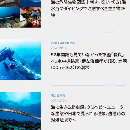
海の危険生物図鑑｜刺す・咬む・切る！海
水浴やダイビングで注意すべき生き物25
種
VOICE/REVIEWS
2026.08.06
82年間誰も見ていなかった軍艦「長良」
へ。水中探検家・伊左治佳孝が語る、水深
100m・162分の潜水
海の生き物
2024.07.24
海に生きる爬虫類、ウミヘビ～ユニーク
な生態や日本で見られる種類、遭遇時の
対処法まで～