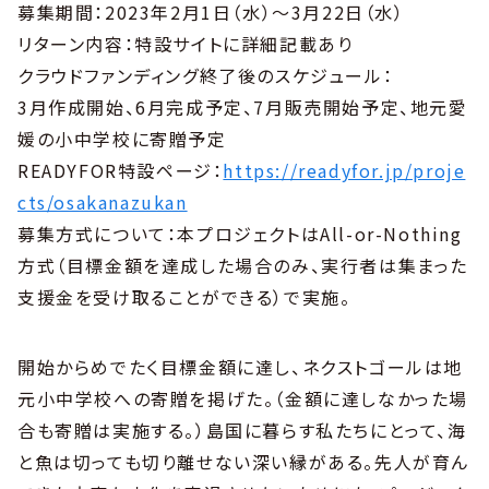
募集期間：2023年2月1日（水）〜3月22日（水）
リターン内容：特設サイトに詳細記載あり
クラウドファンディング終了後のスケジュール：
3月作成開始、6月完成予定、7月販売開始予定、地元愛
媛の小中学校に寄贈予定
READYFOR特設ページ：
https://readyfor.jp/proje
cts/osakanazukan
募集方式について：本プロジェクトはAll-or-Nothing
方式（目標金額を達成した場合のみ、実行者は集まった
支援金を受け取ることができる）で実施。
開始からめでたく目標金額に達し、ネクストゴールは地
元小中学校への寄贈を掲げた。（金額に達しなかった場
合も寄贈は実施する。）島国に暮らす私たちにとって、海
と魚は切っても切り離せない深い縁がある。先人が育ん