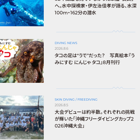
へ。水中探検家・伊左治佳孝が語る、水深
100m・162分の潜水
DIVING NEWS
2026.8.6
タコの足は“うで”だった？ 写真絵本『う
みにすむ にんじゃ タコ』8月刊行
SKIN DIVING / FREEDIVING
2026.8.5
大会デビューは約半数。それぞれの挑戦
が輝いた「沖縄フリーダイビングカップ2
026沖縄大会」