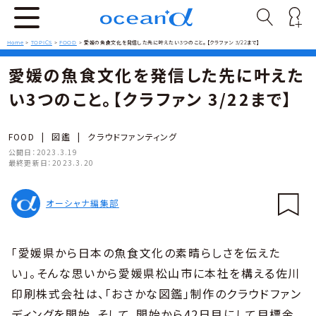
Home
>
TOPICS
>
FOOD
>
愛媛の魚食文化を発信した先に叶えたい3つのこと。【クラファン 3/22まで】
愛媛の魚食文化を発信した先に叶えた
い3つのこと。【クラファン 3/22まで】
FOOD
|
図鑑
|
クラウドファンティング
公開日：
2023.3.19
最終更新日：
2023.3.20
オーシャナ編集部
「愛媛県から日本の魚食文化の素晴らしさを伝えた
い」。そんな思いから愛媛県松山市に本社を構える佐川
印刷株式会社は、「おさかな図鑑」制作のクラウドファン
ディングを開始。そして、開始から42日目にして目標金