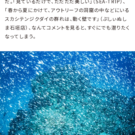
だ。「見ているだけで、ただただ美しい」（SEA-TRIP）、
「春から夏にかけて、アウトリーフの洞窟の中などにいる
スカシテンジクダイの群れは、動く壁です」（ぷしぃぬし
ま石垣店）、なんてコメントを見ると、すぐにでも潜りたく
なってしまう。