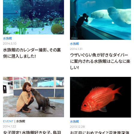
水族館
2014.5.10
水族館
2014.1.31
水族館のカレンダー撮影、その裏
ウザいぐらい魚が好きなダイバー
側に潜入しました！
に案内される水族館はこんなに楽
しい！
EVENT
|
水族館
水族館
2014.1.22
2013.12.28
女子限定！水族館好き女子、鳥羽
お正月におめでタイ？沼津港深海