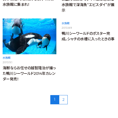
水族館に集まれ！
水族館で深海魚“エビスダイ”が展
示
水族館
2013.8.9
鴨川シーワールドのポスター完
成。シャチの水槽に入ったときの事
水族館
2013.9.1
海獣ならお任せの越智隆治が撮っ
た鴨川シーワールド2014年カレン
ダー発売！
1
2