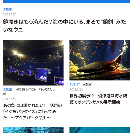
水族館
2023.1.17
鏡開きはもう済んだ？海の中にいる、まるで“鏡餅”みた
いなウニ
EVENT
|
水族館
水族館
|
INFORMATION
|
行ってきたレ
2015.3.20
ポ
世界初展示!? 沼津港深海水族
2017.7.25
館でオンデンザメの展示開始
あの魚に口説かれたい！ 話題の
「イケ魚パラダイス」に行ってみ
た 〜アクアパーク品川〜