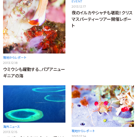
EVENT
2013.12.17
夜のイルカやシャチも堪能！クリス
マスパーティーツアー開催レポー
ト
現地からレポート
2013.12.18
ウミウシも躍動する、パプアニュー
ギニアの海
海外ニュース
現地からレポート
2013.12.15
2013.12.14