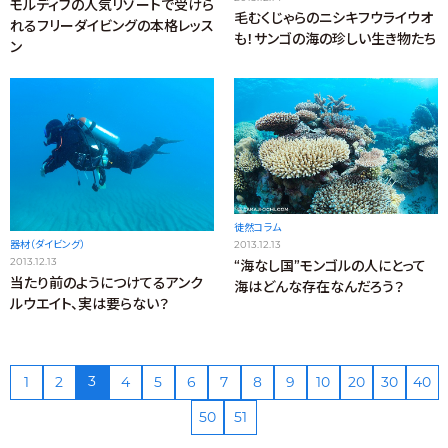
モルディブの人気リゾートで受けら
毛むくじゃらのニシキフウライウオ
れるフリーダイビングの本格レッス
も！サンゴの海の珍しい生き物たち
ン
徒然コラム
器材（ダイビング）
2013.12.13
2013.12.13
“海なし国”モンゴルの人にとって
当たり前のようにつけてるアンク
海はどんな存在なんだろう？
ルウエイト、実は要らない？
3
1
2
4
5
6
7
8
9
10
20
30
40
50
51