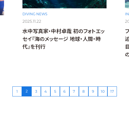
I
DIVING NEWS
20
2025.11.22
水中写真家・中村卓哉 初のフォトエッ
セイ『海のメッセージ 地球・人間・時
代』を刊行
2
1
3
4
5
6
7
8
9
10
17