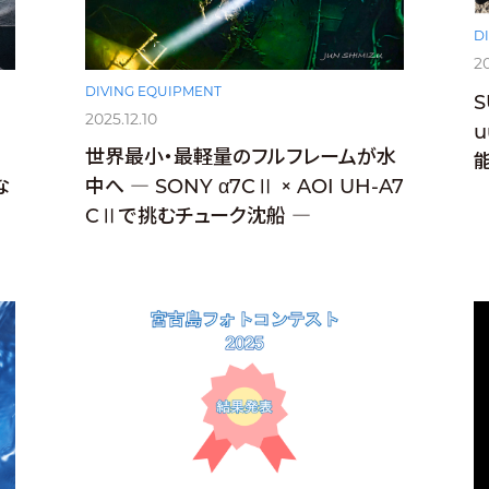
D
20
DIVING EQUIPMENT
2025.12.10
u
世界最小・最軽量のフルフレームが水
な
中へ ― SONY α7CⅡ × AOI UH-A7
CⅡで挑むチューク沈船 ―