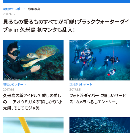
現地からレポート
|
水中写真
2017.6.12
見るもの撮るものすべてが新鮮！ブラックウォーターダイ
ブ® in 久米島 初マンタも乱入！
現地からレポート
現地からレポート
2017.6.6
2017.6.5
久米島の新アイドル？ 愛しの愛し
フォト派ダイバーに嬉しいサービ
の……アオウミガメの“欲しがり”小
ス「カメラつるしエントリー」
太朗、そしてモジャ美