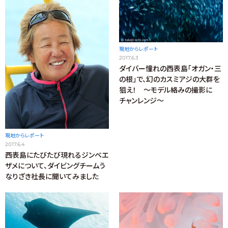
現地からレポート
2017.6.3
ダイバー憧れの西表島「オガン・三
の根」で、幻のカスミアジの大群を
狙え！ ～モデル絡みの撮影に
チャンレンジ～
現地からレポート
2017.6.4
西表島にたびたび現れるジンベエ
ザメについて、ダイビングチームう
なりざき社長に聞いてみました