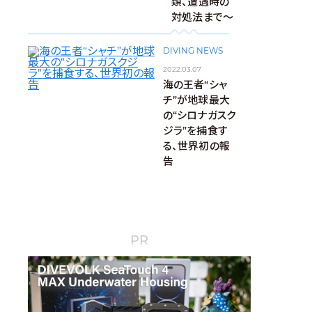
類、遭遇時の
対処法まで～
DIVING NEWS
2022.03.07
海の王者“シャ
チ”が地球最大
の“シロナガスク
ジラ”を捕食す
る、世界初の報
告
PR