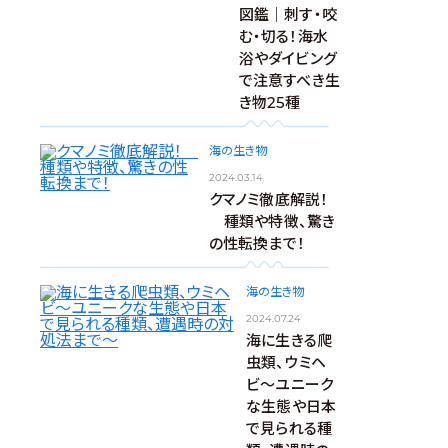
図鑑｜刺す・咬
む・切る！海水
浴やダイビング
で注意すべき生
き物25種
海の生き物
2024.03.14
クマノミ徹底解説！
種類や特徴、驚き
の性転換まで！
海の生き物
2024.07.24
海に生きる爬
虫類、ウミヘ
ビ～ユニーク
な生態や日本
で見られる種