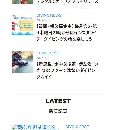
デジタルCカードアプリをリリース
DIVING NEWS
2024.12.5
【質問・相談募集中】毎月第２・第
４木曜日21時からはインスタライ
ブ！ ダイビングの話を楽しもう
DIVING SPOT
2024.7.12
【新連載】水中探検家・伊左治（い
さじ）のフツーではないダイビン
グガイド
LATEST
新着記事
DIVING SPOT