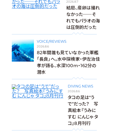
2026.8.7
結局、産卵は撮れ
なかった──そ
れでもパラオの海
は圧倒的だった
VOICE/REVIEWS
2026.8.6
82年間誰も見ていなかった軍艦
「長良」へ。水中探検家・伊左治佳
孝が語る、水深100m・162分の
潜水
DIVING NEWS
2026.8.6
タコの足は“う
で”だった？ 写
真絵本『うみに
すむ にんじゃ タ
コ』8月刊行