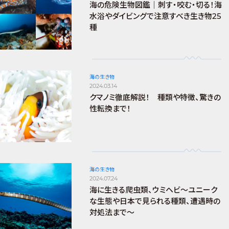
海の危険生物図鑑｜刺す・咬む・切る！海
水浴やダイビングで注意すべき生き物25
種
海の生き物
2024.03.14
クマノミ徹底解説！ 種類や特徴、驚きの
性転換まで！
海の生き物
2024.07.24
海に生きる爬虫類、ウミヘビ～ユニーク
な生態や日本で見られる種類、遭遇時の
対処法まで～