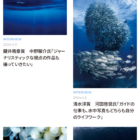
INTERVIEW
2024.4.11
鍵井靖章賞 中野駿介氏「ジャー
ナリスティックな視点の作品も
撮っていきたい」
INTERVIEW
2024.4.3
清水淳賞 河田啓奨氏「ガイドの
仕事も、水中写真もどちらも自分
のライフワーク」