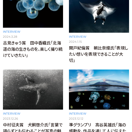
INTERVIEW
2024.3.28
INTERVIEW
2024.1.15
古見きゅう賞 田中香織氏「北海
関戸紀倫賞 朝比奈燦氏「表現し
道の海の生きものを、楽しく撮り続
たい想いを表現できることが大
けていきたい」
切」
INTERVIEW
INTERVIEW
2023.12.26
2023.12.12
中村征夫賞 犬飼啓介氏「言葉で
準グランプリ 高谷英雄氏「海の
語らずとも伝わることが写真の魅
感動を、作品を通して人に伝えた