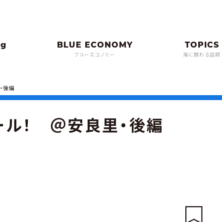
ブルーエコノミー
海に関わる話題
・後編
ール！ ＠安良里・後編