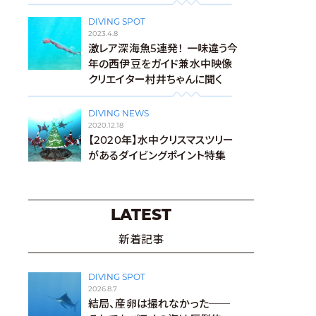
DIVING SPOT
2023.4.8
激レア深海魚5連発！ 一味違う今
年の西伊豆をガイド兼水中映像
クリエイター村井ちゃんに聞く
DIVING NEWS
2020.12.18
【2020年】水中クリスマスツリー
があるダイビングポイント特集
LATEST
新着記事
DIVING SPOT
2026.8.7
結局、産卵は撮れなかった──