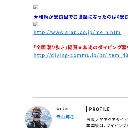
★和尚が安良里でお世話になったのは《安
http://www.arari.co.jp/mein.htm
「全国潜り歩き」協賛★和尚のダイビング器
http://diving-commu.jp/pr/item_4
writer
PROFILE
寺山 英樹
法政大学アクアダイビ
卒業後は、ダイビング