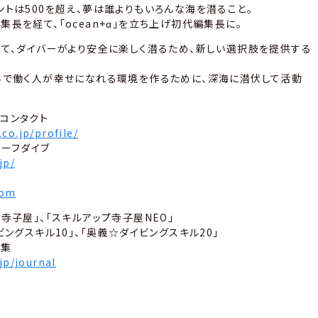
ントは500を超え、夢は誰よりもいろんな海を潜ること。
長を経て、「ocean+α」を立ち上げ初代編集長に。
して、ダイバーがより安全に楽しく潜るため、新しい選択肢を提供する
界で働く人が幸せになれる環境を作るために、深海に潜伏して活動
コンタクト
co.jp/profile/
セーフダイブ
jp/
com
寺子屋」、「スキルアップ寺子屋NEO」
ビングスキル10」、「奥義☆ダイビングスキル20」
言集
.jp/journal