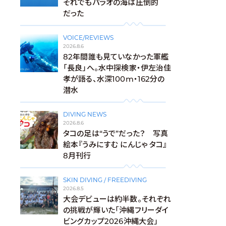
それでもパラオの海は圧倒的
だった
VOICE/REVIEWS
2026.8.6
82年間誰も見ていなかった軍艦
「長良」へ。水中探検家・伊左治佳
孝が語る、水深100m・162分の
潜水
DIVING NEWS
2026.8.6
タコの足は“うで”だった？ 写真
絵本『うみにすむ にんじゃ タコ』
8月刊行
SKIN DIVING / FREEDIVING
2026.8.5
大会デビューは約半数。それぞれ
の挑戦が輝いた「沖縄フリーダイ
ビングカップ2026沖縄大会」