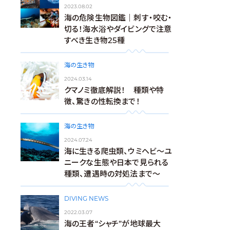
2023.08.02
海の危険生物図鑑｜刺す・咬む・
切る！海水浴やダイビングで注意
すべき生き物25種
海の生き物
2024.03.14
クマノミ徹底解説！ 種類や特
徴、驚きの性転換まで！
海の生き物
2024.07.24
海に生きる爬虫類、ウミヘビ～ユ
ニークな生態や日本で見られる
種類、遭遇時の対処法まで～
DIVING NEWS
2022.03.07
海の王者“シャチ”が地球最大