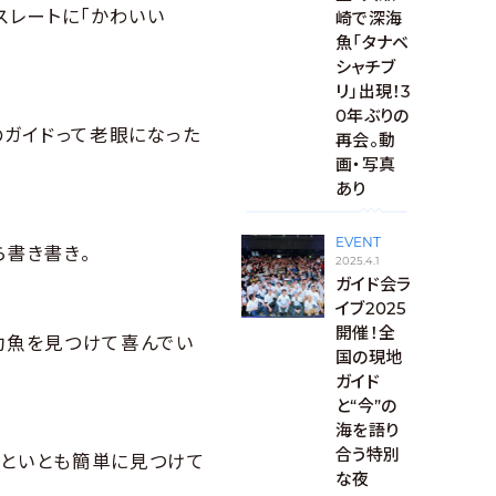
スレートに「かわいい
崎で深海
魚「タナベ
シャチブ
リ」出現！3
0年ぶりの
のガイドって老眼になった
再会。動
画・写真
あり
EVENT
ら書き書き。
2025.4.1
ガイド会ラ
イブ2025
開催！全
幼魚を見つけて喜んでい
国の現地
ガイド
と“今”の
海を語り
合う特別
々といとも簡単に見つけて
な夜