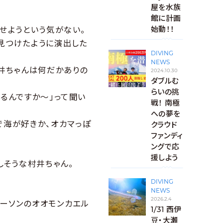
屋を水族
館に計画
せようという気がない。
始動！！
見つけたように演出した
DIVING
NEWS
村井ちゃんは何だかありの
2024.10.30
ダブルむ
らいの挑
いるんですか〜」って聞い
戦！ 南極
への夢を
で海が好きか、オカマっぽ
クラウド
ファンディ
ングで応
援しよう
しそうな村井ちゃん。
DIVING
NEWS
2026.2.4
ーソンのオオモンカエル
1/31 西伊
豆・大瀬