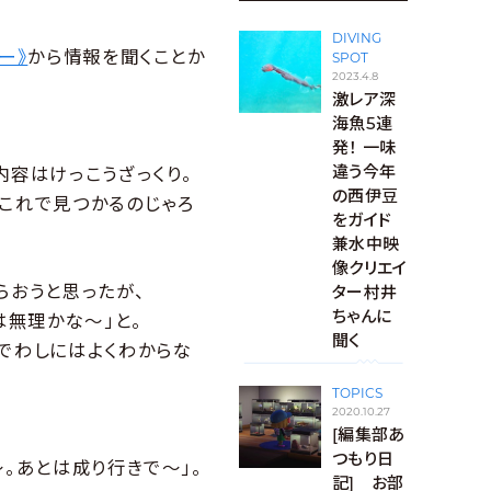
DIVING
ー》
から情報を聞くことか
SPOT
2023.4.8
激レア深
海魚5連
発！ 一味
内容はけっこうざっくり。
違う今年
の西伊豆
これで見つかるのじゃろ
をガイド
兼水中映
像クリエイ
らおうと思ったが、
ター村井
ちゃんに
は無理かな〜」と。
聞く
でわしにはよくわからな
TOPICS
2020.10.27
[編集部あ
つもり日
。あとは成り行きで〜」。
記] お部