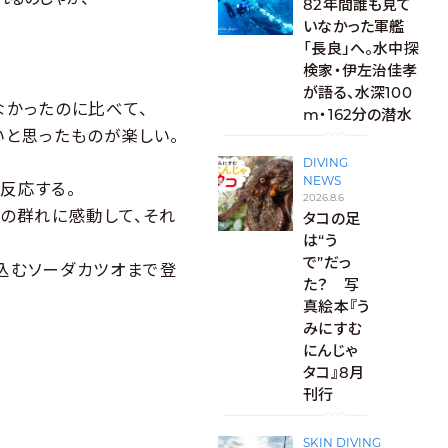
82年間誰も見て
いなかった軍艦
「長良」へ。水中探
検家・伊左治佳孝
が語る、水深100
なかったのに比べて、
m・162分の潜水
いと思ったものが楽しい。
DIVING
NEWS
反応する。
2026.8.6
シの群れに感動して、それ
タコの足
は“う
で”だっ
込むソーダカツオまで登
た？ 写
真絵本『う
みにすむ
にんじゃ
タコ』8月
刊行
SKIN DIVING