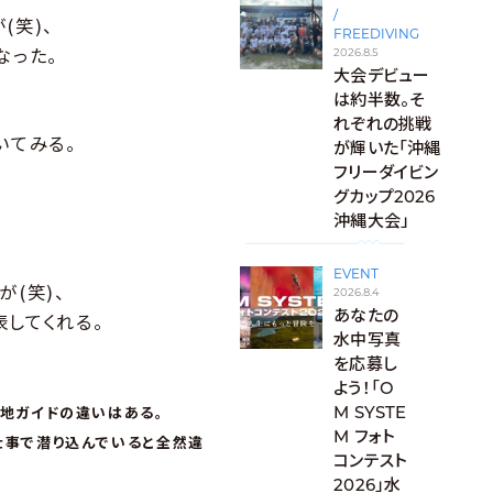
/
(笑)、
FREEDIVING
なった。
2026.8.5
大会デビュー
は約半数。そ
れぞれの挑戦
いてみる。
が輝いた「沖縄
フリーダイビン
グカップ2026
沖縄大会」
EVENT
(笑)、
2026.8.4
あなたの
してくれる。
水中写真
を応募し
よう！「O
M SYSTE
地ガイドの違いはある。
M フォト
事で潜り込んでいると全然違
コンテスト
2026」水