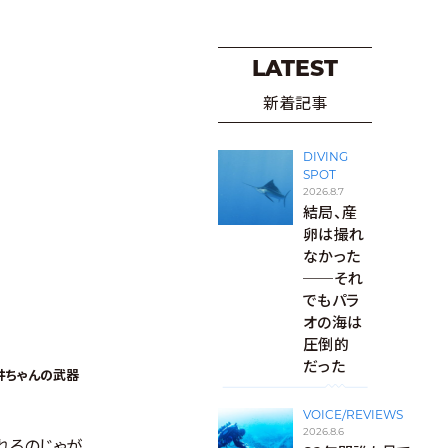
LATEST
新着記事
DIVING
SPOT
2026.8.7
結局、産
卵は撮れ
なかった
──それ
でもパラ
オの海は
圧倒的
だった
井ちゃんの武器
VOICE/REVIEWS
2026.8.6
るのじゃが、