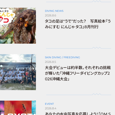
DIVING NEWS
2026.8.6
タコの足は“うで”だった？ 写真絵本『う
みにすむ にんじゃ タコ』8月刊行
SKIN DIVING / FREEDIVING
2026.8.5
大会デビューは約半数。それぞれの挑戦
が輝いた「沖縄フリーダイビングカップ2
026沖縄大会」
EVENT
2026.8.4
あなたの水中写真を応募しよう！「OM S