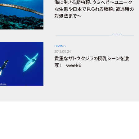
海に生きる爬虫類、ウミヘビ～ユニーク
な生態や日本で見られる種類、遭遇時の
対処法まで～
DIVING
2015.09.24
貴重なザトウクジラの授乳シーンを激
写！ week6