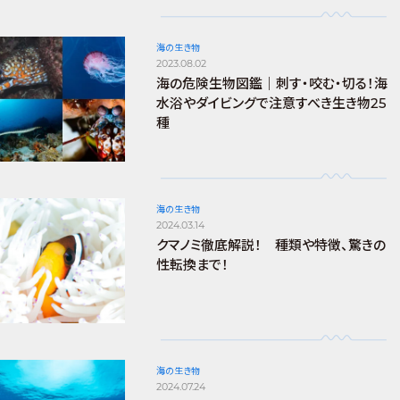
海の生き物
2023.08.02
海の危険生物図鑑｜刺す・咬む・切る！海
水浴やダイビングで注意すべき生き物25
種
海の生き物
2024.03.14
クマノミ徹底解説！ 種類や特徴、驚きの
性転換まで！
海の生き物
2024.07.24