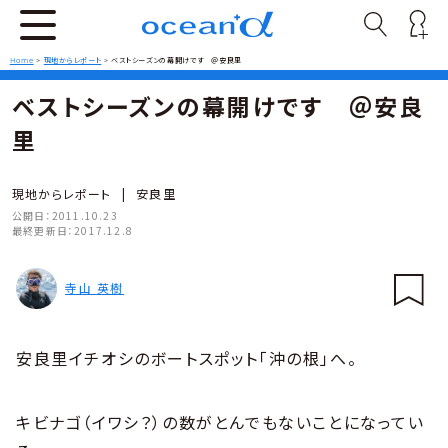
Home
>
現地からレポート
>
ベストシーズンの幕開けです ＠安良里
ベストシーズンの幕開けです ＠安良
里
現地からレポート
|
安良里
公開日：
2011.10.23
最終更新日：
2017.12.8
寺山 英樹
安良里イチオシのボートスポット「沖の根」へ。
キビナゴ（イワシ？）の数がとんでもないことになってい