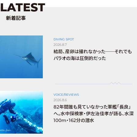
LATEST
新着記事
DIVING SPOT
2026.8.7
結局、産卵は撮れなかった──それでも
パラオの海は圧倒的だった
VOICE/REVIEWS
2026.8.6
82年間誰も見ていなかった軍艦「長良」
へ。水中探検家・伊左治佳孝が語る、水深
100m・162分の潜水