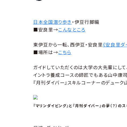
日本全国潜り歩き
・伊豆行脚編
■安良里→
こんなところ
東伊豆から一転、西伊豆・安良里
《安良里ダ
■場所は→
こちら
ガイドしていただくのは大学の大先輩にして
イントラ養成コースの師匠でもある山中康司
『月刊ダイバー』スキルコーナーのデューク
『マリンダイビング』と『月刊ダイバー』の夢（？）の