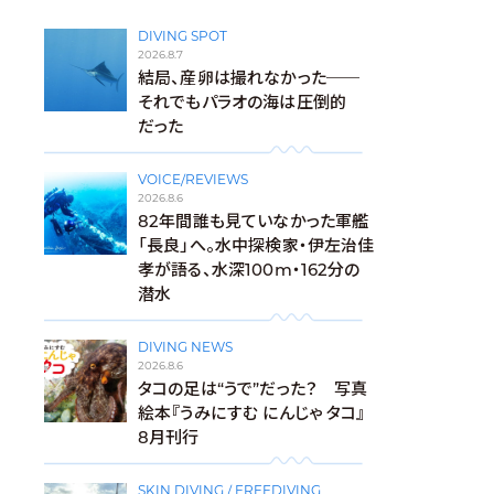
DIVING SPOT
2026.8.7
結局、産卵は撮れなかった──
それでもパラオの海は圧倒的
だった
VOICE/REVIEWS
2026.8.6
82年間誰も見ていなかった軍艦
「長良」へ。水中探検家・伊左治佳
孝が語る、水深100m・162分の
潜水
DIVING NEWS
2026.8.6
タコの足は“うで”だった？ 写真
絵本『うみにすむ にんじゃ タコ』
8月刊行
SKIN DIVING / FREEDIVING