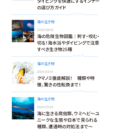
ダイビングを快適にするインナー
の選び方ガイド
海の生き物
2023.08.02
海の危険生物図鑑｜刺す・咬む・
切る！海水浴やダイビングで注意
すべき生き物25種
海の生き物
2024.03.14
クマノミ徹底解説！ 種類や特
徴、驚きの性転換まで！
海の生き物
2024.07.24
海に生きる爬虫類、ウミヘビ～ユ
ニークな生態や日本で見られる
種類、遭遇時の対処法まで～