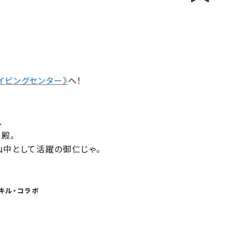
イビングセンター》
へ！
、
殿。
山中として活躍の御仁じゃ。
スキル・コラボ