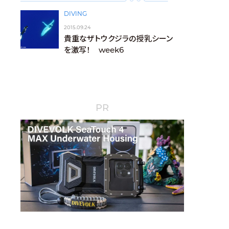
DIVING
2015.09.24
貴重なザトウクジラの授乳シーン
を激写！ week6
PR