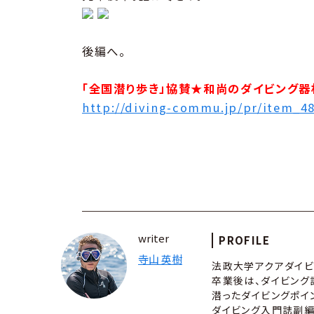
後編へ。
「全国潜り歩き」協賛★和尚のダイビング器
http://diving-commu.jp/pr/item_4
writer
PROFILE
寺山 英樹
法政大学アクアダイビ
卒業後は、ダイビング
潜ったダイビングポイ
ダイビング入門誌副編集