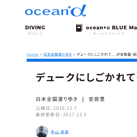
ダイビング
オーシャナブルーマグ
Home
>
日本全国潜り歩き
>
デュークにしごかれて……＠安良里・
デュークにしごかれ
日本全国潜り歩き
|
安良里
公開日：
2010.11.7
最終更新日：
2017.12.5
寺山 英樹