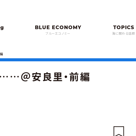
ブルーエコノミー
海に関わる話題
前編
て……＠安良里・前編