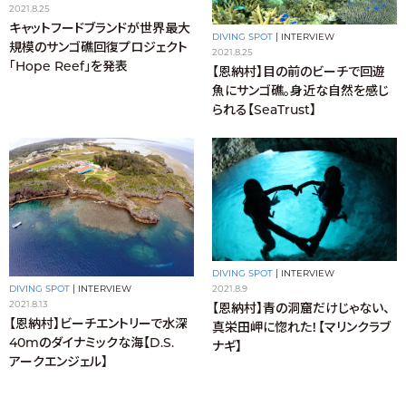
2021.8.25
キャットフードブランドが世界最大
DIVING SPOT
|
INTERVIEW
規模のサンゴ礁回復プロジェクト
2021.8.25
「Hope Reef」を発表
【恩納村】目の前のビーチで回遊
魚にサンゴ礁。身近な自然を感じ
られる【SeaTrust】
DIVING SPOT
|
INTERVIEW
2021.8.9
DIVING SPOT
|
INTERVIEW
2021.8.13
【恩納村】青の洞窟だけじゃない、
【恩納村】ビーチエントリーで水深
真栄田岬に惚れた！【マリンクラブ
40mのダイナミックな海【D.S.
ナギ】
アークエンジェル】