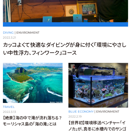
DIVING
|
ENVIRONMENT
2022.3.21
カッコよくて快適なダイビングが身に付く「環境にやさし
い中性浮力、フィンワーク」コース
TRAVEL
BLUE ECONOMY
|
ENVIRONMENT
2022.3.13
2022.2.19
【絶景】海の中で滝が流れ落ちる？
【世界初】環境移送ベンチャー「イ
モーリシャス島の「海の滝」とは
ノカ」が、真冬に水槽内でのサンゴ