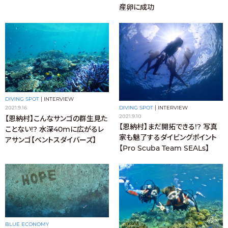
産卵に成功
DIVING SPOT
|
INTERVIEW
DIVING SPOT
|
INTERVIEW
2021.9.16
2021.9.10
【恩納村】こんなサンゴの群生見た
【恩納村】まだ開拓できる!? 写真
ことない!? 水深40mに広がるレ
家も魅了するダイビングポイント
アサンゴ【ベントスダイバーズ】
【Pro Scuba Team SEALs】
BLUE ECONOMY