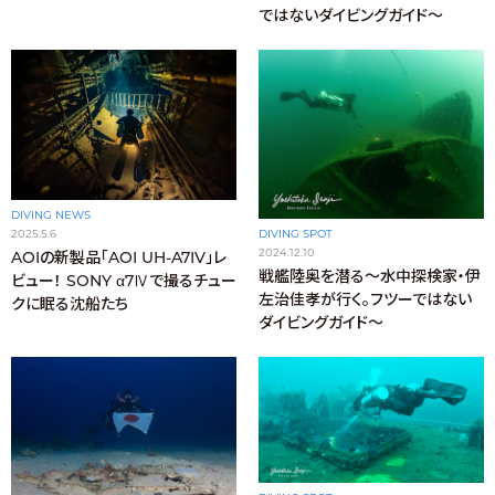
ではないダイビングガイド〜
DIVING NEWS
2025.5.6
DIVING SPOT
2024.12.10
AOIの新製品「AOI UH-A7IV」レ
戦艦陸奥を潜る〜水中探検家・伊
ビュー！ SONY α7Ⅳで撮るチュー
左治佳孝が行く。フツーではない
クに眠る沈船たち
ダイビングガイド〜