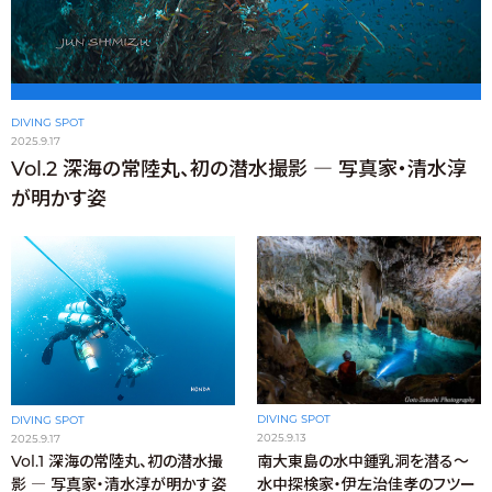
DIVING SPOT
2025.9.17
Vol.2 深海の常陸丸、初の潜水撮影 ― 写真家・清水淳
が明かす姿
DIVING SPOT
DIVING SPOT
2025.9.13
2025.9.17
南大東島の水中鍾乳洞を潜る〜
Vol.1 深海の常陸丸、初の潜水撮
水中探検家・伊左治佳孝のフツー
影 ― 写真家・清水淳が明かす姿