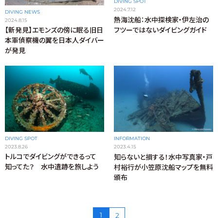
DIVING SPOT
2024.7.12
DIVING NEWS
熱海沈船：水中探検家・伊左治の
2024.8.15
フツーではないダイビングガイド
【新発見】エモンズの傍に眠る旧日
本軍偵察機の翼を日本人ダイバー
が発見
DIVING SPOT
INFORMATION
2023.8.26
2023.4.15
トルコでダイビングができるって
知らないと損する！水中写真家・戸
知ってた？ 水中遺跡を旅しよう
村裕行が小笠原沈船マップを無料
頒布
1
2