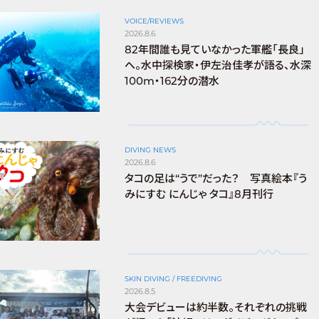
VOICE/REVIEWS
2026.8.6
82年間誰も見ていなかった軍艦「長良」
へ。水中探検家・伊左治佳孝が語る、水深
100m・162分の潜水
DIVING NEWS
2026.8.6
タコの足は“うで”だった？ 写真絵本『う
みにすむ にんじゃ タコ』8月刊行
SKIN DIVING / FREEDIVING
2026.8.5
大会デビューは約半数。それぞれの挑戦