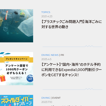
TOPICS
2021.4.23
【プラスチックごみ問題入門】海洋ごみに
対する世界の動き
DIVING NEWS
|
PR
2025.4.5
【アンケート】“国内・海外”のホテル予約
に利用できるExpedia1,000円割引クー
ポンをGETするチャンス！
DIVING
|
EVENT
2023.7.10