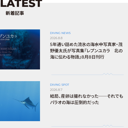
LATEST
新着記事
DIVING NEWS
2026.8.8
5年通い詰めた流氷の海――水中写真家・茂
野優太氏が写真集『レプンユカラ 北の
海に伝わる物語』8月8日刊行
DIVING SPOT
2026.8.7
結局、産卵は撮れなかった──それでも
パラオの海は圧倒的だった