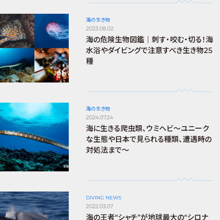
海の生き物
2023.08.02
海の危険生物図鑑｜刺す・咬む・切る！海
水浴やダイビングで注意すべき生き物25
種
海の生き物
2024.07.24
海に生きる爬虫類、ウミヘビ～ユニーク
な生態や日本で見られる種類、遭遇時の
対処法まで～
DIVING NEWS
2022.03.07
海の王者“シャチ”が地球最大の“シロナ