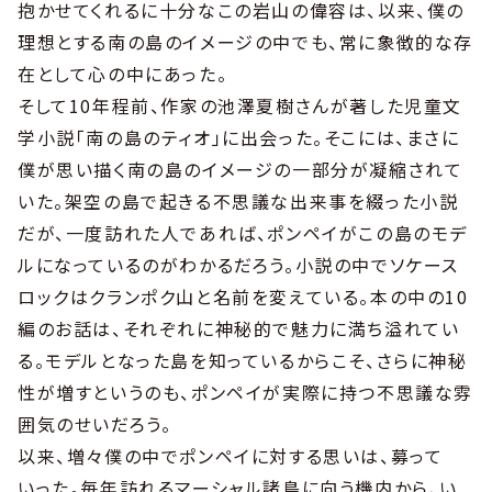
抱かせてくれるに十分なこの岩山の偉容は、以来、僕の
理想とする南の島のイメージの中でも、常に象徴的な存
在として心の中にあった。
そして10年程前、作家の池澤夏樹さんが著した児童文
学小説「南の島のティオ」に出会った。そこには、まさに
僕が思い描く南の島のイメージの一部分が凝縮されて
いた。架空の島で起きる不思議な出来事を綴った小説
だが、一度訪れた人であれば、ポンペイがこの島のモデ
ルになっているのがわかるだろう。小説の中でソケース
ロックはクランポク山と名前を変えている。本の中の10
編のお話は、それぞれに神秘的で魅力に満ち溢れてい
る。モデルとなった島を知っているからこそ、さらに神秘
性が増すというのも、ポンペイが実際に持つ不思議な雰
囲気のせいだろう。
以来、増々僕の中でポンペイに対する思いは、募って
いった。毎年訪れるマーシャル諸島に向う機内から、い