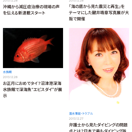
2013.12.28
2013.12.28
「海の底から見た震災と再生」を
沖縄から減圧症治療の現場の声
テーマにした鍵井靖章写真展が大
を伝える新連載スタート
阪で開催
水族館
2013.12.28
お正月におめでタイ？沼津港深海
水族館で深海魚“エビスダイ”が展
示
潜水事故・トラブル
2013.12.27
弁護士から見たダイビングの問題
点とは？日本で最もダイビング訴