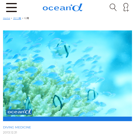
Home
>
2013年
> 12月
DIVING MEDICINE
2013.12.31