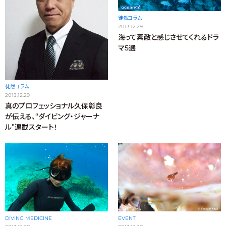
徒然コラム
2013.12.29
海って素敵と感じさせてくれるドラ
マ5選
徒然コラム
2013.12.29
真のプロフェッショナル久保彰良
が伝える、“ダイビング・ジャーナ
ル”連載スタート！
EVENT
DIVING MEDICINE