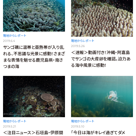
現地からレポート
2019.6.4
現地からレポート
2019.5.26
サンゴ礁に温帯と亜熱帯が入り乱
＜速報＞動画付き！沖縄・阿嘉島
れる、不思議な光景に感動！さまざ
でサンゴの大産卵を確認。迫力あ
まな表情を魅せる鹿児島県・南さ
る海中風景に感動！
つまの海
現地からレポート
現地からレポート
2019.5.10
2019.5.21
「今日は海がキレイ過ぎてダメ
＜注目ニュース＞石垣島・伊原間