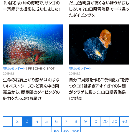
だ…」透明度が高くないほうがおも
（いばるま）沖の海域で、サンゴの
しろい！？山口県青海島で一味違っ
一斉産卵の撮影に成功しました！
たダイビングを
現地からレポート
現地からレポート
|
PR
|
DIVING SPOT
2019.5.2
2019.5.5
自分で貝殻を作る“特殊能力”を持
生命の右肩上がり感がはんぱな
つタコ⁉謎多きアオイガイの仲間
い！ベストシーズンど真ん中の阿
がクラゲに乗って、山口県青海島
嘉島から、慶良間のダイビングの
に登場！
魅力をたっぷりお届け
3
1
2
4
5
6
7
8
9
10
20
30
40
50
60
105