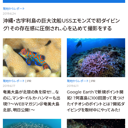
現地からレポート
2019.6.24
沖縄・古宇利島の巨大沈船USSエモンズで初ダイビン
グ！その存在感に圧倒され、心を込めて撮影をする
現地からレポート
|
PR
現地からレポート
|
PR
2019.6.11
2019.6.17
Google Earthで新規ポイント開
奄美大島が北限の魚を探せ！…な
拓！？阿嘉島に100回潜って見つけ
のに、マンタ・イルカ・ハンマーも出
たイチオシのポイントとは？開拓ダ
現!?〜WEBマガジン＠奄美大島
イビングを取材中にやってみた！
北部、明日公開！〜