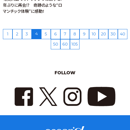
年ぶりに再会⁉ 奇跡のような“ロ
マンチック体験”に感動！
4
1
2
3
5
6
7
8
9
10
20
30
40
50
60
105
FOLLOW