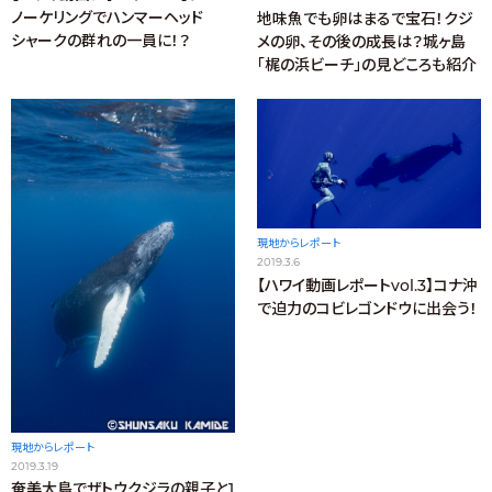
ノーケリングでハンマーヘッド
地味魚でも卵はまるで宝石！クジ
シャークの群れの一員に！？
メの卵、その後の成長は？城ヶ島
「梶の浜ビーチ」の見どころも紹介
現地からレポート
2019.3.6
【ハワイ動画レポートvol.3】コナ沖
で迫力のコビレゴンドウに出会う！
現地からレポート
2019.3.19
奄美大島でザトウクジラの親子と1