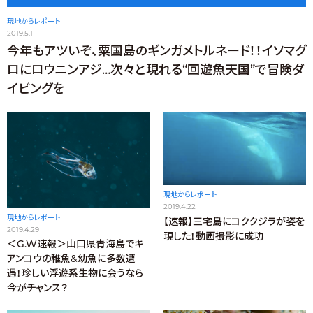
現地からレポート
2019.5.1
今年もアツいぞ、粟国島のギンガメトルネード！！イソマグ
ロにロウニンアジ…次々と現れる“回遊魚天国”で冒険ダ
イビングを
現地からレポート
2019.4.22
現地からレポート
【速報】三宅島にコククジラが姿を
2019.4.29
現した！動画撮影に成功
＜G.W速報＞山口県青海島でキ
アンコウの稚魚&幼魚に多数遭
遇！珍しい浮遊系生物に会うなら
今がチャンス？