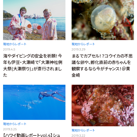
現地からレポート
現地からレポート
2019.4.5
2019.3.29
海やダイビングの安全を祈願！今
まるでカプセル！？コウイカの不思
年も伊豆・大瀬崎で「大瀬神社例
議な卵や、孵化直前の赤ちゃんを
大祭(大瀬祭り)」が斎行されまし
観察するなら今がチャンス！＠黄
た
金崎
現地からレポート
2019.3.25
現地からレポート
【ハワイ動画レポートvol.4】シュ
2019.3.22