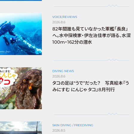
VOICE/REVIEWS
2026.8.6
82年間誰も見ていなかった軍艦「長良」
へ。水中探検家・伊左治佳孝が語る、水深
100m・162分の潜水
DIVING NEWS
2026.8.6
タコの足は“うで”だった？ 写真絵本『う
みにすむ にんじゃ タコ』8月刊行
SKIN DIVING / FREEDIVING
2026.8.5