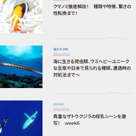
クマノミ徹底解説！ 種類や特徴、驚きの
性転換まで！
海の生き物
2024.07.24
海に生きる爬虫類、ウミヘビ～ユニーク
な生態や日本で見られる種類、遭遇時の
対処法まで～
DIVING
2015.09.24
貴重なザトウクジラの授乳シーンを激
写！ week6