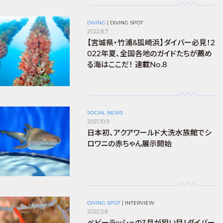
DIVING
|
DIVING SPOT
2022.8.7
【宮城県・竹浦&狐崎浜】ダイバー必見！2
022年夏、全国各地のガイドたちが薦め
る海はここだ！ 連載No.8
SOCIAL NEWS
2021.10.9
日本初、アクアワールド大洗水族館でシ
ロワニの赤ちゃん展示開始
DIVING SPOT
|
INTERVIEW
2022.3.8
ベビーラッシュの3月が狙い目！ダイバー