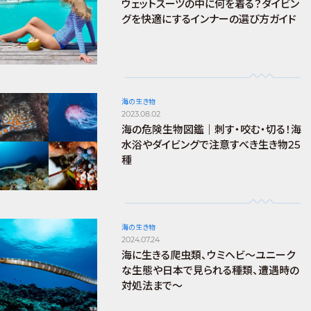
ウェットスーツの中に何を着る？ダイビン
グを快適にするインナーの選び方ガイド
海の生き物
2023.08.02
海の危険生物図鑑｜刺す・咬む・切る！海
水浴やダイビングで注意すべき生き物25
種
海の生き物
2024.07.24
海に生きる爬虫類、ウミヘビ～ユニーク
な生態や日本で見られる種類、遭遇時の
対処法まで～