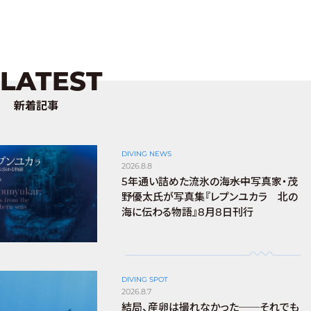
LATEST
新着記事
DIVING NEWS
2026.8.8
5年通い詰めた流氷の海――水中写真家・茂
野優太氏が写真集『レプンユカラ 北の
海に伝わる物語』8月8日刊行
DIVING SPOT
2026.8.7
結局、産卵は撮れなかった──それでも