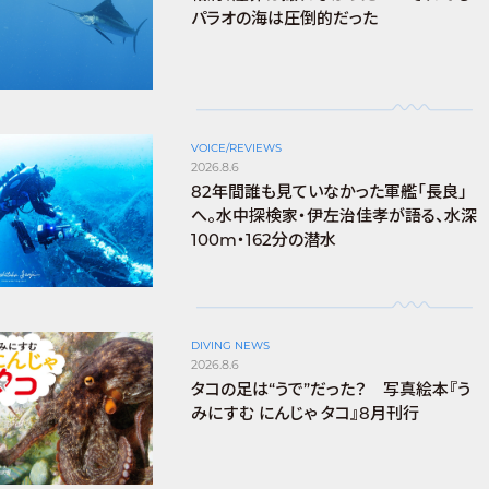
パラオの海は圧倒的だった
VOICE/REVIEWS
2026.8.6
82年間誰も見ていなかった軍艦「長良」
へ。水中探検家・伊左治佳孝が語る、水深
100m・162分の潜水
DIVING NEWS
2026.8.6
タコの足は“うで”だった？ 写真絵本『う
みにすむ にんじゃ タコ』8月刊行