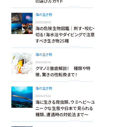
の選び方ガイド
海の生き物
2023.08.02
海の危険生物図鑑｜刺す・咬む・
切る！海水浴やダイビングで注意
すべき生き物25種
海の生き物
2024.03.14
クマノミ徹底解説！ 種類や特
徴、驚きの性転換まで！
海の生き物
2024.07.24
海に生きる爬虫類、ウミヘビ～ユ
ニークな生態や日本で見られる
種類、遭遇時の対処法まで～