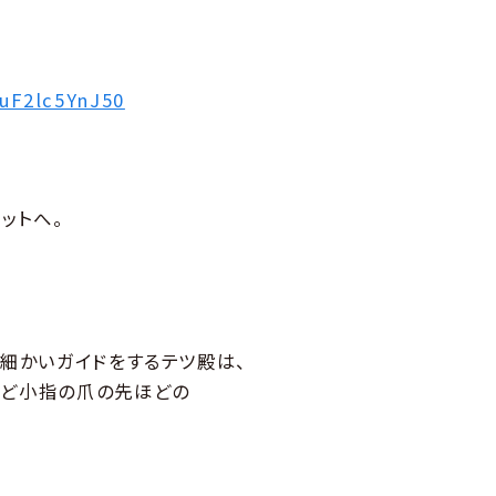
uF2lc5YnJ50
ットへ。
の細かいガイドをするテツ殿は、
など小指の爪の先ほどの