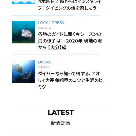
４木曜日21時からはインスタライ
ブ！ ダイビングの話を楽しもう
LOCAL PRESS
2020.8.6
各地のガイドに聞く今シーズンの
海の様子は！ -2020年 現地の海
から 【大分】編-
DIVING
2021.7.8
ダイバーなら知って得する、アオ
リイカ産卵観察のコツと生涯のヒ
ミツ
LATEST
新着記事