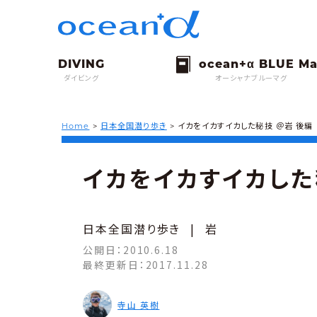
ダイビング
オーシャナブルーマグ
Home
>
日本全国潜り歩き
>
イカをイカすイカした秘技 ＠岩 後編
イカをイカすイカした
日本全国潜り歩き
|
岩
公開日：
2010.6.18
最終更新日：
2017.11.28
寺山 英樹