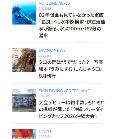
VOICE/REVIEWS
2026.8.6
82年間誰も見ていなかった軍艦
「長良」へ。水中探検家・伊左治佳
孝が語る、水深100m・162分の
潜水
DIVING NEWS
2026.8.6
タコの足は“うで”だった？ 写真
絵本『うみにすむ にんじゃ タコ』
8月刊行
SKIN DIVING / FREEDIVING
2026.8.5
大会デビューは約半数。それぞれ
の挑戦が輝いた「沖縄フリーダイ
ビングカップ2026沖縄大会」
EVENT
2026.8.4